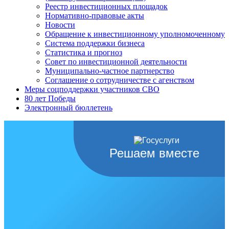
Реестр инвестиционных площадок
Нормативно-правовые акты
Новости
Обращение к инвестиционному уполномоченному
Система поддержки бизнеса
Статистика и прогноз
Совет по инвестиционной деятельности
Муниципально-частное партнерство
Соглашение о сотрудничестве с агенством
Меры соцподдержки участников СВО
80 лет Победы
Электронный бюллетень
Решаем вместе