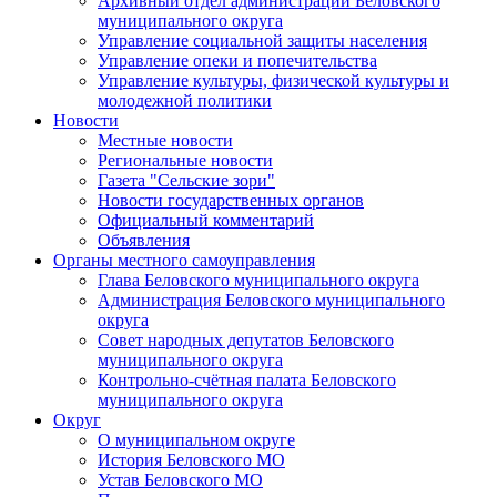
Архивный отдел администрации Беловского
муниципального округа
Управление социальной защиты населения
Управление опеки и попечительства
Управление культуры, физической культуры и
молодежной политики
Новости
Местные новости
Региональные новости
Газета "Сельские зори"
Новости государственных органов
Официальный комментарий
Объявления
Органы местного самоуправления
Глава Беловского муниципального округа
Администрация Беловского муниципального
округа
Совет народных депутатов Беловского
муниципального округа
Контрольно-счётная палата Беловского
муниципального округа
Округ
О муниципальном округе
История Беловского МО
Устав Беловского МО