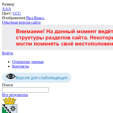
Размер:
A
A
A
Цвет:
C
C
C
Изображения
Вкл.
Выкл.
Обычная версия сайта
Войти
Открытые данные
Контакты
Версия для слабовидящих
Поиск
Все результаты