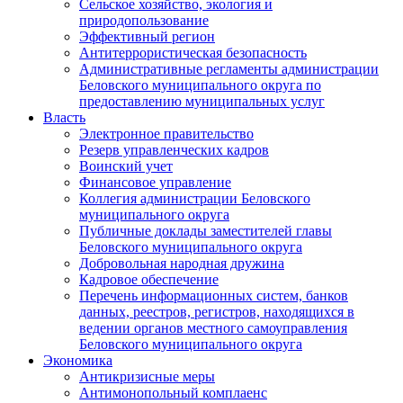
Сельское хозяйство, экология и
природопользование
Эффективный регион
Антитеррористическая безопасность
Административные регламенты администрации
Беловского муниципального округа по
предоставлению муниципальных услуг
Власть
Электронное правительство
Резерв управленческих кадров
Воинский учет
Финансовое управление
Коллегия администрации Беловского
муниципального округа
Публичные доклады заместителей главы
Беловского муниципального округа
Добровольная народная дружина
Кадровое обеспечение
Перечень информационных систем, банков
данных, реестров, регистров, находящихся в
ведении органов местного самоуправления
Беловского муниципального округа
Экономика
Антикризисные меры
Антимонопольный комплаенс