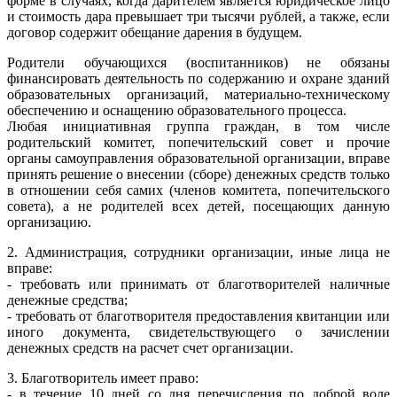
форме в случаях, когда дарителем является юридическое лицо
и стоимость дара превышает три тысячи рублей, а также, если
договор содержит обещание дарения в будущем.
Родители обучающихся (воспитанников) не обязаны
финансировать деятельность по содержанию и охране зданий
образовательных организаций, материально-техническому
обеспечению и оснащению образовательного процесса.
Любая инициативная группа граждан, в том числе
родительский комитет, попечительский совет и прочие
органы самоуправления образовательной организации, вправе
принять решение о внесении (сборе) денежных средств только
в отношении себя самих (членов комитета, попечительского
совета), а не родителей всех детей, посещающих данную
организацию.
2. Администрация, сотрудники организации, иные лица не
вправе:
- требовать или принимать от благотворителей наличные
денежные средства;
- требовать от благотворителя предоставления квитанции или
иного документа, свидетельствующего о зачислении
денежных средств на расчет счет организации.
3. Благотворитель имеет право:
- в течение 10 дней со дня перечисления по доброй воле