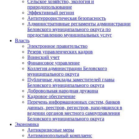
Сельское хозяйство, экология и
природопользование
Эффективный регион
Антитеррористическая безопасность
Административные регламенты администрации
Беловского муниципального округа по
предоставлению муниципальных услуг
Власть
Электронное правительство
Резерв управленческих кадров
Воинский учет
Финансовое управление
Коллегия администрации Беловского
муниципального округа
Публичные доклады заместителей главы
Беловского муниципального округа
Добровольная народная дружина
Кадровое обеспечение
Перечень информационных систем, банков
данных, реестров, регистров, находящихся в
ведении органов местного самоуправления
Беловского муниципального округа
Экономика
Антикризисные меры
Антимонопольный комплаенс