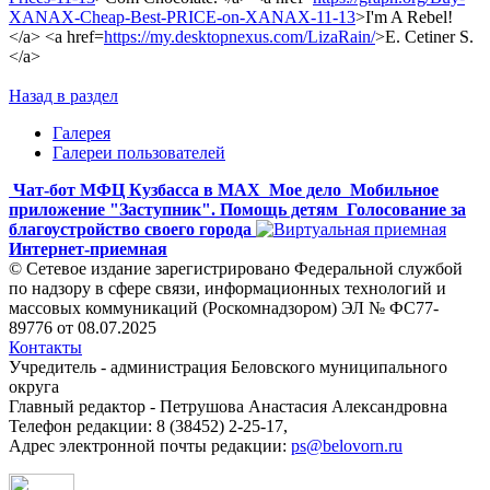
XANAX-Cheap-Best-PRICE-on-XANAX-11-13
>I'm A Rebel!
</a> <a href=
https://my.desktopnexus.com/LizaRain/
>E. Cetiner S.
</a>
Назад в раздел
Галерея
Галереи пользователей
Чат-бот МФЦ Кузбасса в MAX
Мое дело
Мобильное
приложение "Заступник". Помощь детям
Голосование за
благоустройство своего города
Интернет-приемная
© Сетевое издание зарегистрировано Федеральной службой
по надзору в сфере связи, информационных технологий и
массовых коммуникаций (Роскомнадзором) ЭЛ № ФС77-
89776 от 08.07.2025
Контакты
Учредитель - администрация Беловского муниципального
округа
Главный редактор - Петрушова Анастасия Александровна
Телефон редакции: 8 (38452) 2-25-17,
Адрес электронной почты редакции:
ps@belovorn.ru