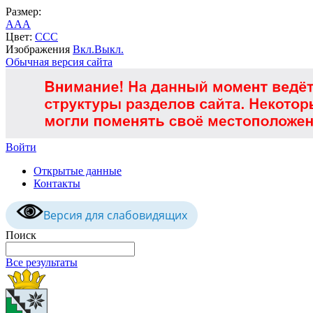
Размер:
A
A
A
Цвет:
C
C
C
Изображения
Вкл.
Выкл.
Обычная версия сайта
Войти
Открытые данные
Контакты
Версия для слабовидящих
Поиск
Все результаты