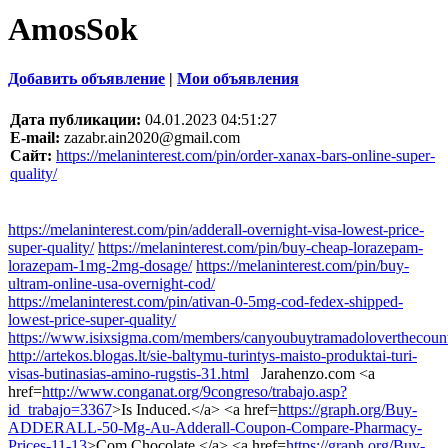
AmosSok
Добавить объявление
|
Мои объявления
Дата публикации:
04.01.2023 04:51:27
E-mail:
zazabr.ain2020@gmail.com
Сайт:
https://melaninterest.com/pin/order-xanax-bars-online-super-
quality/
https://melaninterest.com/pin/adderall-overnight-visa-lowest-price-
super-quality/
https://melaninterest.com/pin/buy-cheap-lorazepam-
lorazepam-1mg-2mg-dosage/
https://melaninterest.com/pin/buy-
ultram-online-usa-overnight-cod/
https://melaninterest.com/pin/ativan-0-5mg-cod-fedex-shipped-
lowest-price-super-quality/
https://www.isixsigma.com/members/canyoubuytramadoloverthecount
http://artekos.blogas.lt/sie-baltymu-turintys-maisto-produktai-turi-
visas-butinasias-amino-rugstis-31.html
Jarahenzo.com <a
href=
http://www.conganat.org/9congreso/trabajo.asp?
id_trabajo=3367
>Is Induced.</a> <a href=
https://graph.org/Buy-
ADDERALL-50-Mg-Au-Adderall-Coupon-Compare-Pharmacy-
Prices-11-13
>Com Chocolate.</a> <a href=
https://graph.org/Buy-