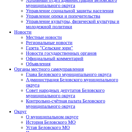
Архивный отдел администрации Беловского
муниципального округа
Управление социальной защиты населения
Управление опеки и попечительства
Управление культуры, физической культуры и
молодежной политики
Новости
Местные новости
Региональные новости
Газета "Сельские зори"
Новости государственных органов
Официальный комментарий
Объявления
Органы местного самоуправления
Глава Беловского муниципального округа
Администрация Беловского муниципального
округа
Совет народных депутатов Беловского
муниципального округа
Контрольно-счётная палата Беловского
муниципального округа
Округ
О муниципальном округе
История Беловского МО
Устав Беловского МО