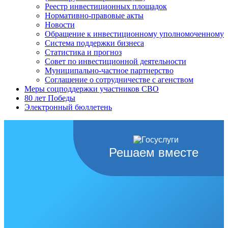
Реестр инвестиционных площадок
Нормативно-правовые акты
Новости
Обращение к инвестиционному уполномоченному
Система поддержки бизнеса
Статистика и прогноз
Совет по инвестиционной деятельности
Муниципально-частное партнерство
Соглашение о сотрудничестве с агенством
Меры соцподдержки участников СВО
80 лет Победы
Электронный бюллетень
Решаем вместе