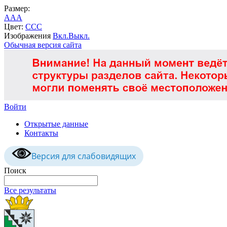
Размер:
A
A
A
Цвет:
C
C
C
Изображения
Вкл.
Выкл.
Обычная версия сайта
Войти
Открытые данные
Контакты
Версия для слабовидящих
Поиск
Все результаты