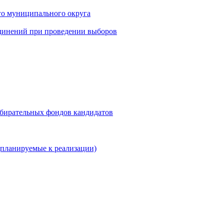
го муниципального округа
динений при проведении выборов
збирательных фондов кандидатов
планируемые к реализации)