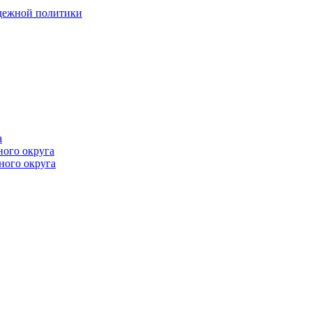
одежной политики
а
ного округа
ного округа