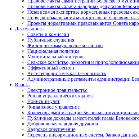
Правовые акты администрации Беловского муници
Правовые акты Совета народных депутатов Беловс
Независимая экспертиза нормативных правовых ак
Порядок обжалования муниципальных правовых ак
Проекты нормативных правовых актов Совета наро
Деятельность
Советы и комиссии
Публичные слушания
Жилищно-коммунальное хозяйство
Национальная политика
Муниципальный контроль
Сельское хозяйство, экология и природопользовани
Эффективный регион
Антитеррористическая безопасность
Административные регламенты администрации Бел
Власть
Электронное правительство
Резерв управленческих кадров
Воинский учет
Финансовое управление
Коллегия администрации Беловского муниципально
Публичные доклады заместителей главы Беловског
Добровольная народная дружина
Кадровое обеспечение
Перечень информационных систем, банков данных, 