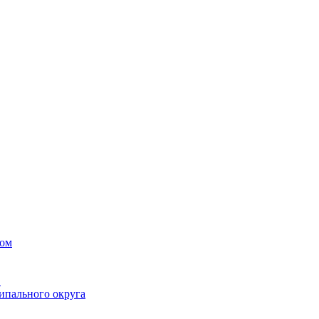
вом
в
ипального округа