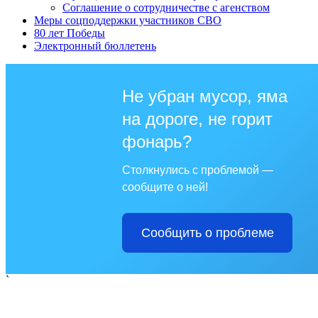
Соглашение о сотрудничестве с агенством
Меры соцподдержки участников СВО
80 лет Победы
Электронный бюллетень
Не убран мусор, яма
на дороге, не горит
фонарь?
Столкнулись с проблемой —
сообщите о ней!
Сообщить о проблеме
`