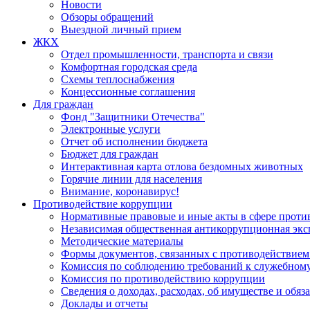
Новости
Обзоры обращений
Выездной личный прием
ЖКХ
Отдел промышленности, транспорта и связи
Комфортная городская среда
Схемы теплоснабжения
Концессионные соглашения
Для граждан
Фонд "Защитники Отечества"
Электронные услуги
Отчет об исполнении бюджета
Бюджет для граждан
Интерактивная карта отлова бездомных животных
Горячие линии для населения
Внимание, коронавирус!
Противодействие коррупции
Нормативные правовые и иные акты в сфере проти
Независимая общественная антикоррупционная экс
Методические материалы
Формы документов, связанных с противодействием
Комиссия по соблюдению требований к служебному
Комиссия по противодействию коррупции
Сведения о доходах, расходах, об имуществе и обяз
Доклады и отчеты