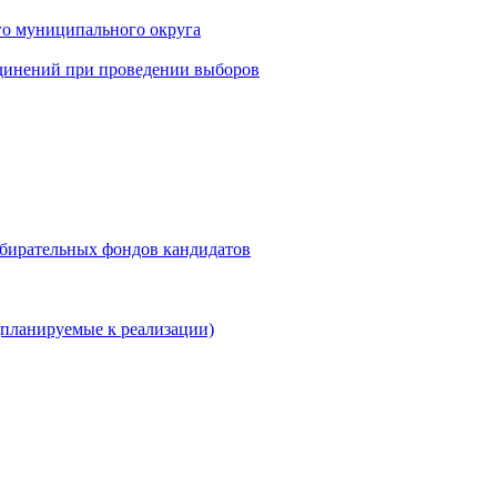
го муниципального округа
динений при проведении выборов
збирательных фондов кандидатов
планируемые к реализации)