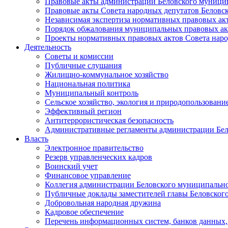
Правовые акты администрации Беловского муници
Правовые акты Совета народных депутатов Беловс
Независимая экспертиза нормативных правовых ак
Порядок обжалования муниципальных правовых ак
Проекты нормативных правовых актов Совета наро
Деятельность
Советы и комиссии
Публичные слушания
Жилищно-коммунальное хозяйство
Национальная политика
Муниципальный контроль
Сельское хозяйство, экология и природопользовани
Эффективный регион
Антитеррористическая безопасность
Административные регламенты администрации Бел
Власть
Электронное правительство
Резерв управленческих кадров
Воинский учет
Финансовое управление
Коллегия администрации Беловского муниципально
Публичные доклады заместителей главы Беловског
Добровольная народная дружина
Кадровое обеспечение
Перечень информационных систем, банков данных, 