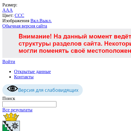
Размер:
A
A
A
Цвет:
C
C
C
Изображения
Вкл.
Выкл.
Обычная версия сайта
Войти
Открытые данные
Контакты
Версия для слабовидящих
Поиск
Все результаты