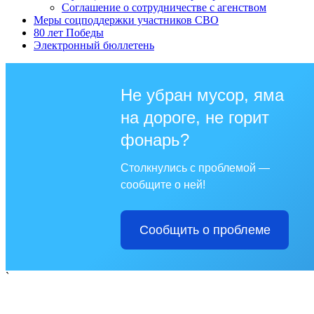
Соглашение о сотрудничестве с агенством
Меры соцподдержки участников СВО
80 лет Победы
Электронный бюллетень
Не убран мусор, яма
на дороге, не горит
фонарь?
Столкнулись с проблемой —
сообщите о ней!
Сообщить о проблеме
`