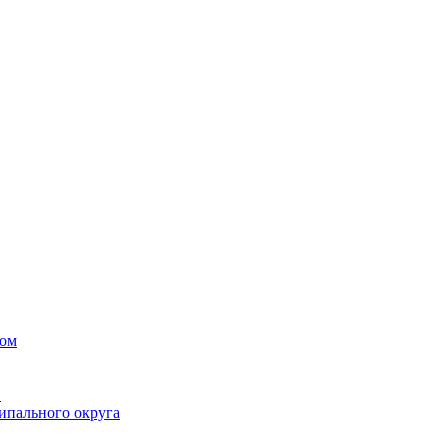
вом
в
ипального округа