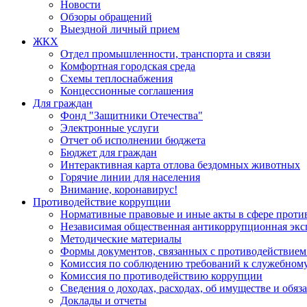
Новости
Обзоры обращений
Выездной личный прием
ЖКХ
Отдел промышленности, транспорта и связи
Комфортная городская среда
Схемы теплоснабжения
Концессионные соглашения
Для граждан
Фонд "Защитники Отечества"
Электронные услуги
Отчет об исполнении бюджета
Бюджет для граждан
Интерактивная карта отлова бездомных животных
Горячие линии для населения
Внимание, коронавирус!
Противодействие коррупции
Нормативные правовые и иные акты в сфере проти
Независимая общественная антикоррупционная экс
Методические материалы
Формы документов, связанных с противодействием
Комиссия по соблюдению требований к служебному
Комиссия по противодействию коррупции
Сведения о доходах, расходах, об имуществе и обяз
Доклады и отчеты