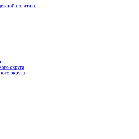
одежной политики
а
ного округа
ного округа