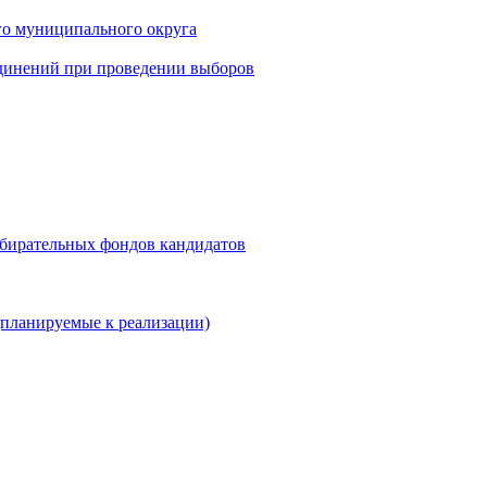
го муниципального округа
динений при проведении выборов
збирательных фондов кандидатов
планируемые к реализации)