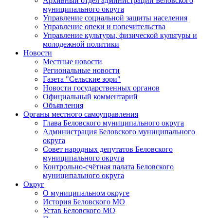
Архивный отдел администрации Беловского
муниципального округа
Управление социальной защиты населения
Управление опеки и попечительства
Управление культуры, физической культуры и
молодежной политики
Новости
Местные новости
Региональные новости
Газета "Сельские зори"
Новости государственных органов
Официальный комментарий
Объявления
Органы местного самоуправления
Глава Беловского муниципального округа
Администрация Беловского муниципального
округа
Совет народных депутатов Беловского
муниципального округа
Контрольно-счётная палата Беловского
муниципального округа
Округ
О муниципальном округе
История Беловского МО
Устав Беловского МО