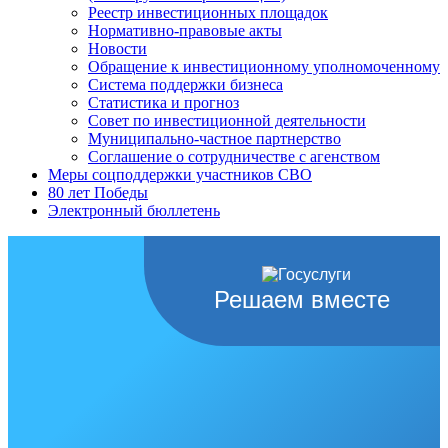
Реестр инвестиционных площадок
Нормативно-правовые акты
Новости
Обращение к инвестиционному уполномоченному
Система поддержки бизнеса
Статистика и прогноз
Совет по инвестиционной деятельности
Муниципально-частное партнерство
Соглашение о сотрудничестве с агенством
Меры соцподдержки участников СВО
80 лет Победы
Электронный бюллетень
Решаем вместе