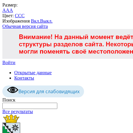
Размер:
A
A
A
Цвет:
C
C
C
Изображения
Вкл.
Выкл.
Обычная версия сайта
Войти
Открытые данные
Контакты
Версия для слабовидящих
Поиск
Все результаты