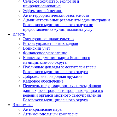
Сельское хозяйство, экология и
природопользование
Эффективный регион
Антитеррористическая безопасность
Административные регламенты администрации
Беловского муниципального округа по
предоставлению муниципальных услуг
Власть
Электронное правительство
Резерв управленческих кадров
Воинский учет
Финансовое управление
Коллегия администрации Беловского
муниципального округа
Публичные доклады заместителей главы
Беловского муниципального округа
Добровольная народная дружина
Кадровое обеспечение
Перечень информационных систем, банков
данных, реестров, регистров, находящихся в
ведении органов местного самоуправления
Беловского муниципального округа
Экономика
Антикризисные меры
Антимонопольный комплаенс