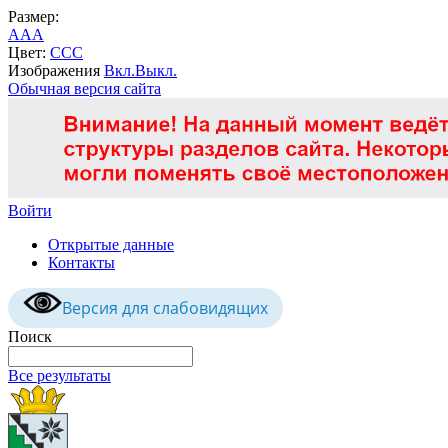
Размер:
A
A
A
Цвет:
C
C
C
Изображения
Вкл.
Выкл.
Обычная версия сайта
Войти
Открытые данные
Контакты
Версия для слабовидящих
Поиск
Все результаты