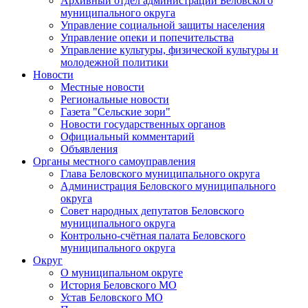
Архивный отдел администрации Беловского
муниципального округа
Управление социальной защиты населения
Управление опеки и попечительства
Управление культуры, физической культуры и
молодежной политики
Новости
Местные новости
Региональные новости
Газета "Сельские зори"
Новости государственных органов
Официальный комментарий
Объявления
Органы местного самоуправления
Глава Беловского муниципального округа
Администрация Беловского муниципального
округа
Совет народных депутатов Беловского
муниципального округа
Контрольно-счётная палата Беловского
муниципального округа
Округ
О муниципальном округе
История Беловского МО
Устав Беловского МО