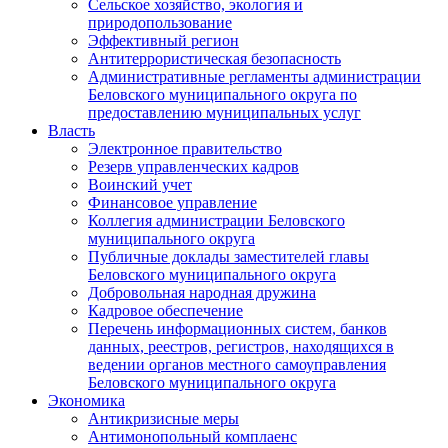
Сельское хозяйство, экология и
природопользование
Эффективный регион
Антитеррористическая безопасность
Административные регламенты администрации
Беловского муниципального округа по
предоставлению муниципальных услуг
Власть
Электронное правительство
Резерв управленческих кадров
Воинский учет
Финансовое управление
Коллегия администрации Беловского
муниципального округа
Публичные доклады заместителей главы
Беловского муниципального округа
Добровольная народная дружина
Кадровое обеспечение
Перечень информационных систем, банков
данных, реестров, регистров, находящихся в
ведении органов местного самоуправления
Беловского муниципального округа
Экономика
Антикризисные меры
Антимонопольный комплаенс