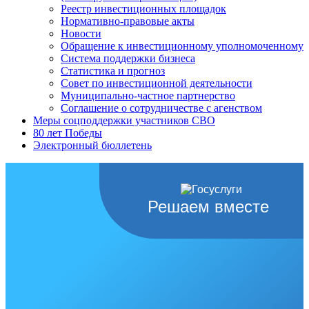
Реестр инвестиционных площадок
Нормативно-правовые акты
Новости
Обращение к инвестиционному уполномоченному
Система поддержки бизнеса
Статистика и прогноз
Совет по инвестиционной деятельности
Муниципально-частное партнерство
Соглашение о сотрудничестве с агенством
Меры соцподдержки участников СВО
80 лет Победы
Электронный бюллетень
Решаем вместе