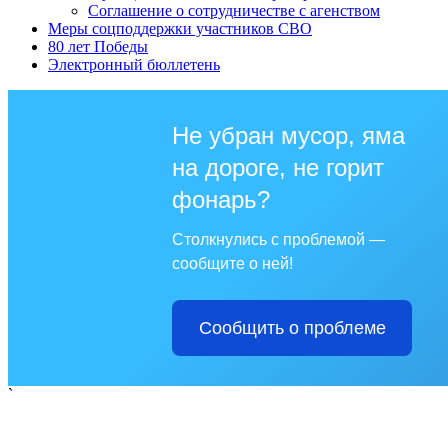
Соглашение о сотрудничестве с агенством
Меры соцподдержки участников СВО
80 лет Победы
Электронный бюллетень
Не убран мусор, яма
на дороге, не горит
фонарь?
Столкнулись с проблемой —
сообщите о ней!
Сообщить о проблеме
`