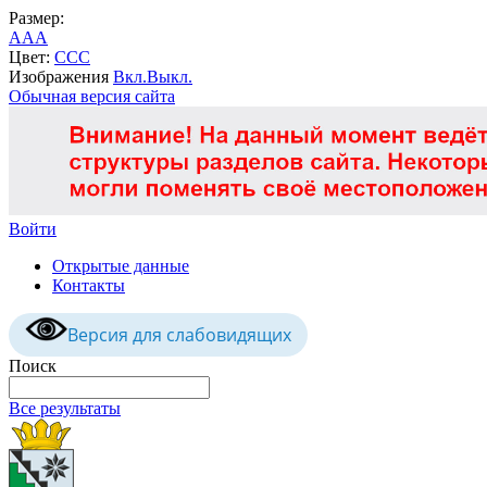
Размер:
A
A
A
Цвет:
C
C
C
Изображения
Вкл.
Выкл.
Обычная версия сайта
Войти
Открытые данные
Контакты
Версия для слабовидящих
Поиск
Все результаты