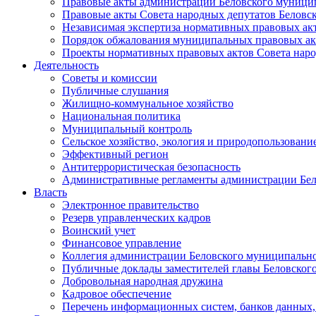
Правовые акты администрации Беловского муници
Правовые акты Совета народных депутатов Беловс
Независимая экспертиза нормативных правовых ак
Порядок обжалования муниципальных правовых ак
Проекты нормативных правовых актов Совета наро
Деятельность
Советы и комиссии
Публичные слушания
Жилищно-коммунальное хозяйство
Национальная политика
Муниципальный контроль
Сельское хозяйство, экология и природопользовани
Эффективный регион
Антитеррористическая безопасность
Административные регламенты администрации Бел
Власть
Электронное правительство
Резерв управленческих кадров
Воинский учет
Финансовое управление
Коллегия администрации Беловского муниципально
Публичные доклады заместителей главы Беловског
Добровольная народная дружина
Кадровое обеспечение
Перечень информационных систем, банков данных, 