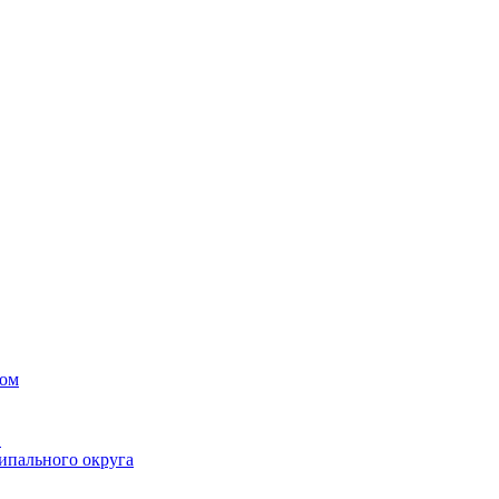
вом
в
ипального округа