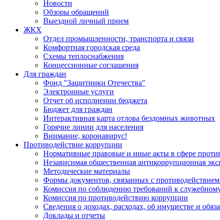
Новости
Обзоры обращений
Выездной личный прием
ЖКХ
Отдел промышленности, транспорта и связи
Комфортная городская среда
Схемы теплоснабжения
Концессионные соглашения
Для граждан
Фонд "Защитники Отечества"
Электронные услуги
Отчет об исполнении бюджета
Бюджет для граждан
Интерактивная карта отлова бездомных животных
Горячие линии для населения
Внимание, коронавирус!
Противодействие коррупции
Нормативные правовые и иные акты в сфере проти
Независимая общественная антикоррупционная экс
Методические материалы
Формы документов, связанных с противодействием
Комиссия по соблюдению требований к служебному
Комиссия по противодействию коррупции
Сведения о доходах, расходах, об имуществе и обяз
Доклады и отчеты