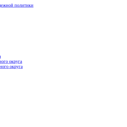
одежной политики
а
ного округа
ного округа