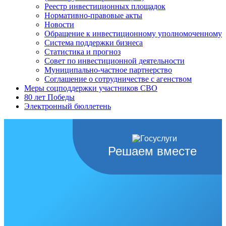
Реестр инвестиционных площадок
Нормативно-правовые акты
Новости
Обращение к инвестиционному уполномоченному
Система поддержки бизнеса
Статистика и прогноз
Совет по инвестиционной деятельности
Муниципально-частное партнерство
Соглашение о сотрудничестве с агенством
Меры соцподдержки участников СВО
80 лет Победы
Электронный бюллетень
Решаем вместе