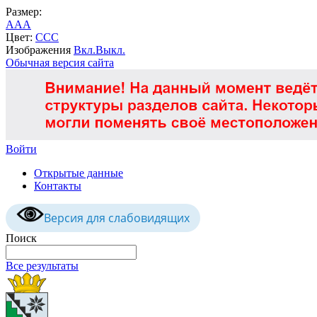
Размер:
A
A
A
Цвет:
C
C
C
Изображения
Вкл.
Выкл.
Обычная версия сайта
Войти
Открытые данные
Контакты
Версия для слабовидящих
Поиск
Все результаты