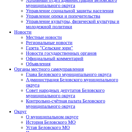
Архивный отдел администрации Беловского
муниципального округа
Управление социальной защиты населения
Управление опеки и попечительства
Управление культуры, физической культуры и
молодежной политики
Новости
Местные новости
Региональные новости
Газета "Сельские зори"
Новости государственных органов
Официальный комментарий
Объявления
Органы местного самоуправления
Глава Беловского муниципального округа
Администрация Беловского муниципального
округа
Совет народных депутатов Беловского
муниципального округа
Контрольно-счётная палата Беловского
муниципального округа
Округ
О муниципальном округе
История Беловского МО
Устав Беловского МО