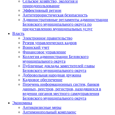
Сельское хозяйство, экология и
природопользование
Эффективный регион
Антитеррористическая безопасность
Административные регламенты администрации
Беловского муниципального округа по
предоставлению муниципальных услуг
Власть
Электронное правительство
Резерв управленческих кадров
Воинский учет
Финансовое управление
Коллегия администрации Беловского
муниципального округа
Публичные доклады заместителей главы
Беловского муниципального округа
Добровольная народная дружина
Кадровое обеспечение
Перечень информационных систем, банков
данных, реестров, регистров, находящихся в
ведении органов местного самоуправления
Беловского муниципального округа
Экономика
Антикризисные меры
Антимонопольный комплаенс