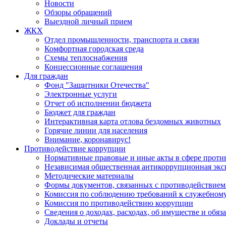
Новости
Обзоры обращений
Выездной личный прием
ЖКХ
Отдел промышленности, транспорта и связи
Комфортная городская среда
Схемы теплоснабжения
Концессионные соглашения
Для граждан
Фонд "Защитники Отечества"
Электронные услуги
Отчет об исполнении бюджета
Бюджет для граждан
Интерактивная карта отлова бездомных животных
Горячие линии для населения
Внимание, коронавирус!
Противодействие коррупции
Нормативные правовые и иные акты в сфере проти
Независимая общественная антикоррупционная экс
Методические материалы
Формы документов, связанных с противодействием
Комиссия по соблюдению требований к служебному
Комиссия по противодействию коррупции
Сведения о доходах, расходах, об имуществе и обяз
Доклады и отчеты