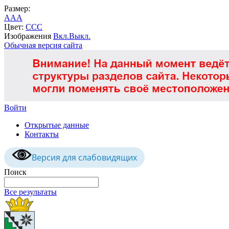
Размер:
A
A
A
Цвет:
C
C
C
Изображения
Вкл.
Выкл.
Обычная версия сайта
Войти
Открытые данные
Контакты
Версия для слабовидящих
Поиск
Все результаты