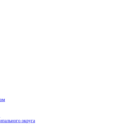
вом
в
ипального округа