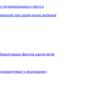
го муниципального округа
динений при проведении выборов
збирательных фондов кандидатов
планируемые к реализации)