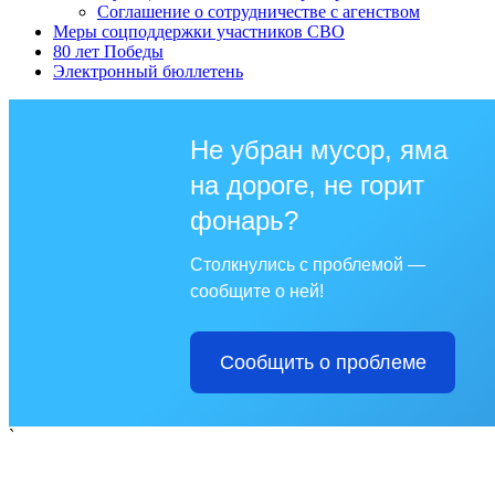
Соглашение о сотрудничестве с агенством
Меры соцподдержки участников СВО
80 лет Победы
Электронный бюллетень
Не убран мусор, яма
на дороге, не горит
фонарь?
Столкнулись с проблемой —
сообщите о ней!
Сообщить о проблеме
`