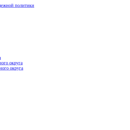
одежной политики
а
ного округа
ного округа