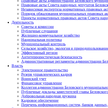
Правовые акты администрации Беловского муници
Правовые акты Совета народных депутатов Беловс
Независимая экспертиза нормативных правовых ак
Порядок обжалования муниципальных правовых ак
Проекты нормативных правовых актов Совета наро
Деятельность
Советы и комиссии
Публичные слушания
Жилищно-коммунальное хозяйство
Национальная политика
Муниципальный контроль
Сельское хозяйство, экология и природопользовани
Эффективный регион
Антитеррористическая безопасность
Административные регламенты администрации Бел
Власть
Электронное правительство
Резерв управленческих кадров
Воинский учет
Финансовое управление
Коллегия администрации Беловского муниципально
Публичные доклады заместителей главы Беловског
Добровольная народная дружина
Кадровое обеспечение
Перечень информационных систем, банков данных, 