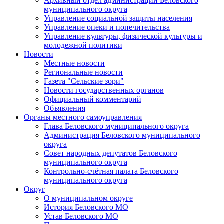
Архивный отдел администрации Беловского
муниципального округа
Управление социальной защиты населения
Управление опеки и попечительства
Управление культуры, физической культуры и
молодежной политики
Новости
Местные новости
Региональные новости
Газета "Сельские зори"
Новости государственных органов
Официальный комментарий
Объявления
Органы местного самоуправления
Глава Беловского муниципального округа
Администрация Беловского муниципального
округа
Совет народных депутатов Беловского
муниципального округа
Контрольно-счётная палата Беловского
муниципального округа
Округ
О муниципальном округе
История Беловского МО
Устав Беловского МО