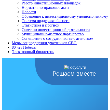
Реестр инвестиционных площадок
Нормативно-правовые акты
Новости
Обращение к инвестиционному уполномоченному
Система поддержки бизнеса
Статистика и прогноз
Совет по инвестиционной деятельности
Муниципально-частное партнерство
Соглашение о сотрудничестве с агенством
Меры соцподдержки участников СВО
80 лет Победы
Электронный бюллетень
Решаем вместе