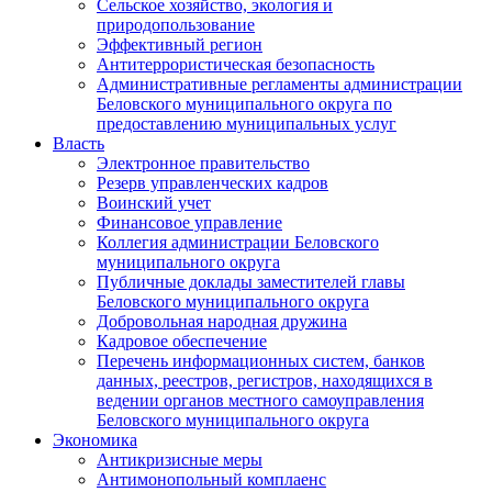
Сельское хозяйство, экология и
природопользование
Эффективный регион
Антитеррористическая безопасность
Административные регламенты администрации
Беловского муниципального округа по
предоставлению муниципальных услуг
Власть
Электронное правительство
Резерв управленческих кадров
Воинский учет
Финансовое управление
Коллегия администрации Беловского
муниципального округа
Публичные доклады заместителей главы
Беловского муниципального округа
Добровольная народная дружина
Кадровое обеспечение
Перечень информационных систем, банков
данных, реестров, регистров, находящихся в
ведении органов местного самоуправления
Беловского муниципального округа
Экономика
Антикризисные меры
Антимонопольный комплаенс