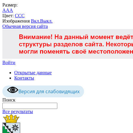
Размер:
A
A
A
Цвет:
C
C
C
Изображения
Вкл.
Выкл.
Обычная версия сайта
Войти
Открытые данные
Контакты
Версия для слабовидящих
Поиск
Все результаты