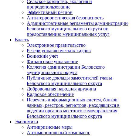
Сельское хозяйство, экология и
природопользование
Эффективный регион
Антитеррористическая безопасность
Административные регламенты администрации
Беловского муниципального округа по
предоставлению муниципальных услуг
Власть
Электронное правительство
Резерв управленческих кадров
Воинский учет
Финансовое управление
Коллегия администрации Беловского
муниципального округа
Публичные доклады заместителей главы
Беловского муниципального округа
Добровольная народная дружина
Кадровое обеспечение
Перечень информационных систем, банков
данных, реестров, регистров, находящихся в
ведении органов местного самоуправления
Беловского муниципального округа
Экономика
Антикризисные меры
Антимонопольный комплаенс