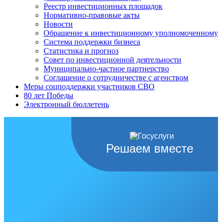
Реестр инвестиционных площадок
Нормативно-правовые акты
Новости
Обращение к инвестиционному уполномоченному
Система поддержки бизнеса
Статистика и прогноз
Совет по инвестиционной деятельности
Муниципально-частное партнерство
Соглашение о сотрудничестве с агенством
Меры соцподдержки участников СВО
80 лет Победы
Электронный бюллетень
Решаем вместе