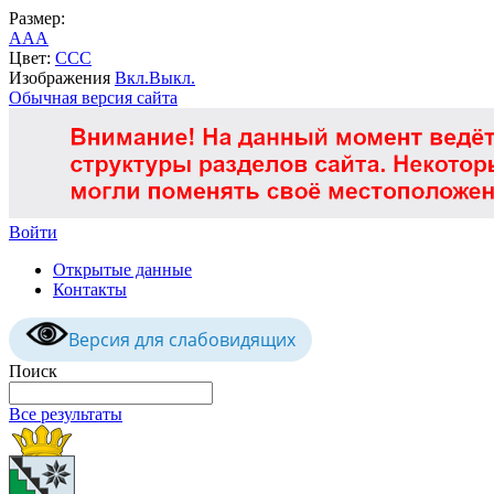
Размер:
A
A
A
Цвет:
C
C
C
Изображения
Вкл.
Выкл.
Обычная версия сайта
Войти
Открытые данные
Контакты
Версия для слабовидящих
Поиск
Все результаты