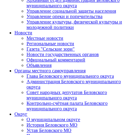
Архивный отдел администрации Беловского
муниципального округа
Управление социальной защиты населения
Управление опеки и попечительства
Управление культуры, физической культуры и
молодежной политики
Новости
Местные новости
Региональные новости
Газета "Сельские зори"
Новости государственных органов
Официальный комментарий
Объявления
Органы местного самоуправления
Глава Беловского муниципального округа
Администрация Беловского муниципального
округа
Совет народных депутатов Беловского
муниципального округа
Контрольно-счётная палата Беловского
муниципального округа
Округ
О муниципальном округе
История Беловского МО
Устав Беловского МО