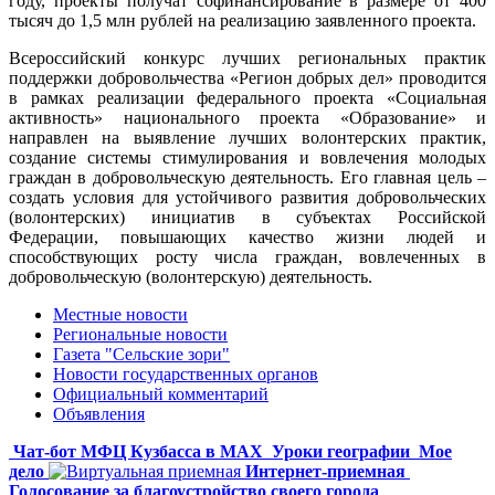
году, проекты получат софинансирование в размере от 400
тысяч до 1,5 млн рублей на реализацию заявленного проекта.
Всероссийский конкурс лучших региональных практик
поддержки добровольчества «Регион добрых дел» проводится
в рамках реализации федерального проекта «Социальная
активность» национального проекта «Образование» и
направлен на выявление лучших волонтерских практик,
создание системы стимулирования и вовлечения молодых
граждан в добровольческую деятельность. Его главная цель –
создать условия для устойчивого развития добровольческих
(волонтерских) инициатив в субъектах Российской
Федерации, повышающих качество жизни людей и
способствующих росту числа граждан, вовлеченных в
добровольческую (волонтерскую) деятельность.
Местные новости
Региональные новости
Газета "Сельские зори"
Новости государственных органов
Официальный комментарий
Объявления
Чат-бот МФЦ Кузбасса в MAX
Уроки географии
Мое
дело
Интернет-приемная
Голосование за благоустройство своего города