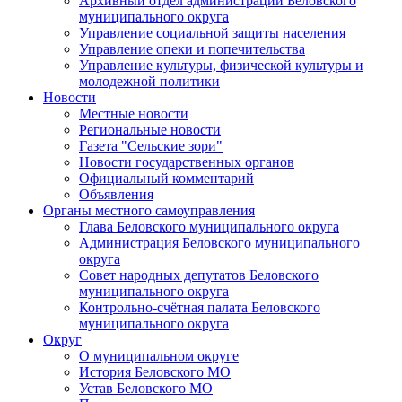
Архивный отдел администрации Беловского
муниципального округа
Управление социальной защиты населения
Управление опеки и попечительства
Управление культуры, физической культуры и
молодежной политики
Новости
Местные новости
Региональные новости
Газета "Сельские зори"
Новости государственных органов
Официальный комментарий
Объявления
Органы местного самоуправления
Глава Беловского муниципального округа
Администрация Беловского муниципального
округа
Совет народных депутатов Беловского
муниципального округа
Контрольно-счётная палата Беловского
муниципального округа
Округ
О муниципальном округе
История Беловского МО
Устав Беловского МО