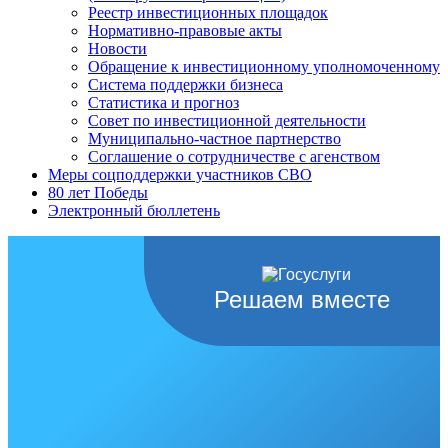
Реестр инвестиционных площадок
Нормативно-правовые акты
Новости
Обращение к инвестиционному уполномоченному
Система поддержки бизнеса
Статистика и прогноз
Совет по инвестиционной деятельности
Муниципально-частное партнерство
Соглашение о сотрудничестве с агенством
Меры соцподдержки участников СВО
80 лет Победы
Электронный бюллетень
Решаем вместе