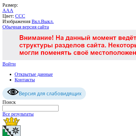
Размер:
A
A
A
Цвет:
C
C
C
Изображения
Вкл.
Выкл.
Обычная версия сайта
Войти
Открытые данные
Контакты
Версия для слабовидящих
Поиск
Все результаты