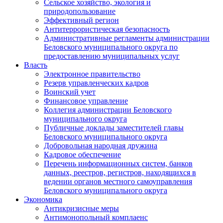
Сельское хозяйство, экология и
природопользование
Эффективный регион
Антитеррористическая безопасность
Административные регламенты администрации
Беловского муниципального округа по
предоставлению муниципальных услуг
Власть
Электронное правительство
Резерв управленческих кадров
Воинский учет
Финансовое управление
Коллегия администрации Беловского
муниципального округа
Публичные доклады заместителей главы
Беловского муниципального округа
Добровольная народная дружина
Кадровое обеспечение
Перечень информационных систем, банков
данных, реестров, регистров, находящихся в
ведении органов местного самоуправления
Беловского муниципального округа
Экономика
Антикризисные меры
Антимонопольный комплаенс