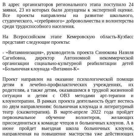
В адрес организаторов регионального этапа поступило 24
заявки, 23 из которых были допущены к экспертной оценке.
Все проекты направлены на развитие школьного,
студенческого, «серебряного» добровольчества и волонтерства
среди трудоспособного населения.
На Всероссийском этапе Кемеровскую область-Кузбасс
представят следующие проекты:
- «Витаминизация», руководитель проекта Синюкова Назиля
Сагибовна, директор Автономной некоммерческой
организации социально-культурной реабилитации детей
«Больничная клоунада «Витамин-К»
Проект направлен на оказание психологической помощи
детям в лечебно-профилактических учреждениях, их
родителям, а также детям, оказавшимся в трудной жизненной
ситуации и детям с ОВЗ методами арт-терапии и
клоунотерапии. В рамках проекта деятельность будет вестись
по двум направлениям: больничная клоунада и литературный
театр (сказкотерапия). В марте-апреле 2022 года пройдет
первоначальное обучение волонтеров, желающих
присоединиться к команде чтецов и больничных клоунов. А в
июне пройдет выездная школа больничных клоунов,
направленная на повышение мастерства уже действующих