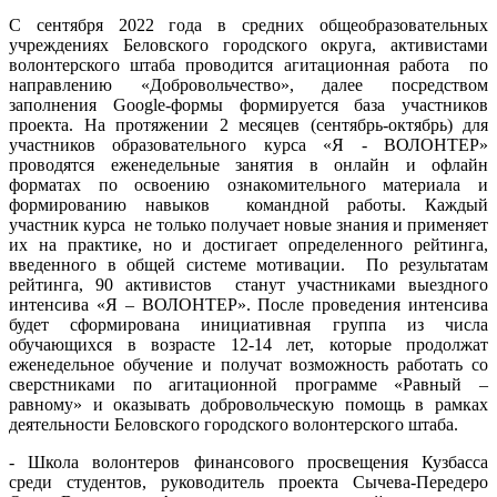
С сентября 2022 года в средних общеобразовательных
учреждениях Беловского городского округа, активистами
волонтерского штаба проводится агитационная работа по
направлению «Добровольчество», далее посредством
заполнения Google-формы формируется база участников
проекта. На протяжении 2 месяцев (сентябрь-октябрь) для
участников образовательного курса «Я - ВОЛОНТЕР»
проводятся еженедельные занятия в онлайн и офлайн
форматах по освоению ознакомительного материала и
формированию навыков командной работы. Каждый
участник курса не только получает новые знания и применяет
их на практике, но и достигает определенного рейтинга,
введенного в общей системе мотивации. По результатам
рейтинга, 90 активистов станут участниками выездного
интенсива «Я – ВОЛОНТЕР». После проведения интенсива
будет сформирована инициативная группа из числа
обучающихся в возрасте 12-14 лет, которые продолжат
еженедельное обучение и получат возможность работать со
сверстниками по агитационной программе «Равный –
равному» и оказывать добровольческую помощь в рамках
деятельности Беловского городского волонтерского штаба.
- Школа волонтеров финансового просвещения Кузбасса
среди студентов, руководитель проекта Сычева-Передеро