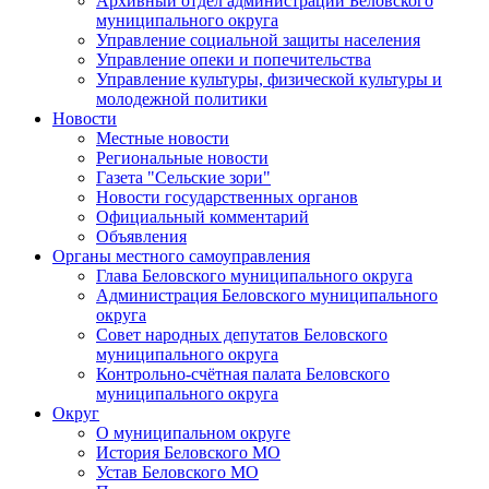
Архивный отдел администрации Беловского
муниципального округа
Управление социальной защиты населения
Управление опеки и попечительства
Управление культуры, физической культуры и
молодежной политики
Новости
Местные новости
Региональные новости
Газета "Сельские зори"
Новости государственных органов
Официальный комментарий
Объявления
Органы местного самоуправления
Глава Беловского муниципального округа
Администрация Беловского муниципального
округа
Совет народных депутатов Беловского
муниципального округа
Контрольно-счётная палата Беловского
муниципального округа
Округ
О муниципальном округе
История Беловского МО
Устав Беловского МО