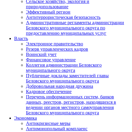
Сельское хозяйство, экология и
природопользование
Эффективный регион
Антитеррористическая безопасность
Административные регламенты администрации
Беловского муниципального округа по
предоставлению муниципальных услуг
Власть
Электронное правительство
Резерв управленческих кадров
Воинский учет
Финансовое управление
Коллегия администрации Беловского
муниципального округа
Публичные доклады заместителей главы
Беловского муниципального округа
Добровольная народная дружина
Кадровое обеспечение
Перечень информационных систем, банков
данных, реестров, регистров, находящихся в
ведении органов местного самоуправления
Беловского муниципального округа
Экономика
Антикризисные меры
Антимонопольный комплаенс