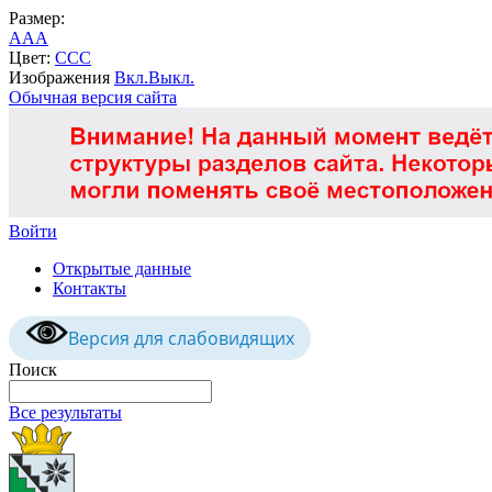
Размер:
A
A
A
Цвет:
C
C
C
Изображения
Вкл.
Выкл.
Обычная версия сайта
Войти
Открытые данные
Контакты
Версия для слабовидящих
Поиск
Все результаты