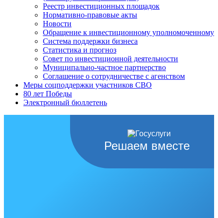
Реестр инвестиционных площадок
Нормативно-правовые акты
Новости
Обращение к инвестиционному уполномоченному
Система поддержки бизнеса
Статистика и прогноз
Совет по инвестиционной деятельности
Муниципально-частное партнерство
Соглашение о сотрудничестве с агенством
Меры соцподдержки участников СВО
80 лет Победы
Электронный бюллетень
Решаем вместе