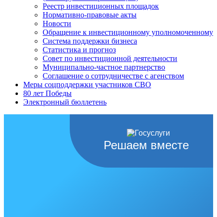
Реестр инвестиционных площадок
Нормативно-правовые акты
Новости
Обращение к инвестиционному уполномоченному
Система поддержки бизнеса
Статистика и прогноз
Совет по инвестиционной деятельности
Муниципально-частное партнерство
Соглашение о сотрудничестве с агенством
Меры соцподдержки участников СВО
80 лет Победы
Электронный бюллетень
Решаем вместе