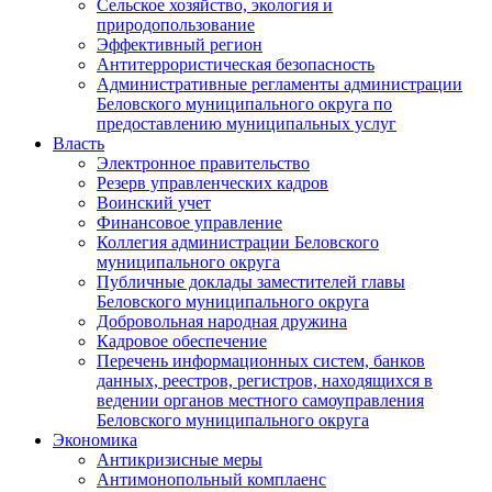
Сельское хозяйство, экология и
природопользование
Эффективный регион
Антитеррористическая безопасность
Административные регламенты администрации
Беловского муниципального округа по
предоставлению муниципальных услуг
Власть
Электронное правительство
Резерв управленческих кадров
Воинский учет
Финансовое управление
Коллегия администрации Беловского
муниципального округа
Публичные доклады заместителей главы
Беловского муниципального округа
Добровольная народная дружина
Кадровое обеспечение
Перечень информационных систем, банков
данных, реестров, регистров, находящихся в
ведении органов местного самоуправления
Беловского муниципального округа
Экономика
Антикризисные меры
Антимонопольный комплаенс