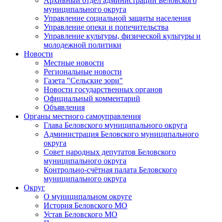
Архивный отдел администрации Беловского
муниципального округа
Управление социальной защиты населения
Управление опеки и попечительства
Управление культуры, физической культуры и
молодежной политики
Новости
Местные новости
Региональные новости
Газета "Сельские зори"
Новости государственных органов
Официальный комментарий
Объявления
Органы местного самоуправления
Глава Беловского муниципального округа
Администрация Беловского муниципального
округа
Совет народных депутатов Беловского
муниципального округа
Контрольно-счётная палата Беловского
муниципального округа
Округ
О муниципальном округе
История Беловского МО
Устав Беловского МО