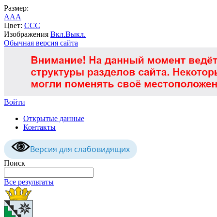
Размер:
A
A
A
Цвет:
C
C
C
Изображения
Вкл.
Выкл.
Обычная версия сайта
Войти
Открытые данные
Контакты
Версия для слабовидящих
Поиск
Все результаты