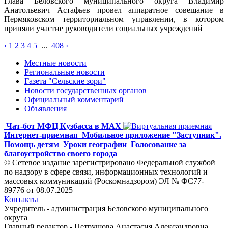
Глава Беловского муниципального округа Владимир
Анатольевич Астафьев провел аппаратное совещание в
Пермяковском территориальном управлении, в котором
приняли участие руководители социальных учреждений
‹
1
2
3
4
5
...
408
›
Местные новости
Региональные новости
Газета "Сельские зори"
Новости государственных органов
Официальный комментарий
Объявления
Чат-бот МФЦ Кузбасса в MAX
Интернет-приемная
Мобильное приложение "Заступник".
Помощь детям
Уроки географии
Голосование за
благоустройство своего города
© Сетевое издание зарегистрировано Федеральной службой
по надзору в сфере связи, информационных технологий и
массовых коммуникаций (Роскомнадзором) ЭЛ № ФС77-
89776 от 08.07.2025
Контакты
Учредитель - администрация Беловского муниципального
округа
Главный редактор - Петрушова Анастасия Александровна