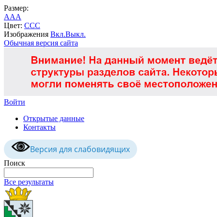
Размер:
A
A
A
Цвет:
C
C
C
Изображения
Вкл.
Выкл.
Обычная версия сайта
Войти
Открытые данные
Контакты
Версия для слабовидящих
Поиск
Все результаты