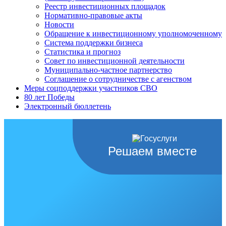
Реестр инвестиционных площадок
Нормативно-правовые акты
Новости
Обращение к инвестиционному уполномоченному
Система поддержки бизнеса
Статистика и прогноз
Совет по инвестиционной деятельности
Муниципально-частное партнерство
Соглашение о сотрудничестве с агенством
Меры соцподдержки участников СВО
80 лет Победы
Электронный бюллетень
Решаем вместе