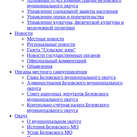
Архивный отдел администрации Беловского
муниципального округа
Управление социальной защиты населения
Управление опеки и попечительства
Управление культуры, физической культуры и
молодежной политики
Новости
Местные новости
Региональные новости
Газета "Сельские зори"
Новости государственных органов
Официальный комментарий
Объявления
Органы местного самоуправления
Глава Беловского муниципального округа
Администрация Беловского муниципального
округа
Совет народных депутатов Беловского
муниципального округа
Контрольно-счётная палата Беловского
муниципального округа
Округ
О муниципальном округе
История Беловского МО
Устав Беловского МО