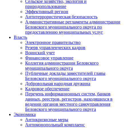
Сельское хозяйство, экология и
природопользование
Эффективный регион
Антитеррористическая безопасность
Административные регламенты администрации
Беловского муниципального округа по
предоставлению муниципальных услуг
Власть
Электронное правительство
Резерв управленческих кадров
Воинский учет
Финансовое управление
Коллегия администрации Беловского
муниципального округа
Публичные доклады заместителей главы
Беловского муниципального округа
Добровольная народная дружина
Кадровое обеспечение
Перечень информационных систем, банков
данных, реестров, регистров, находящихся в
ведении органов местного самоуправления
Беловского муниципального округа
Экономика
Антикризисные меры
Антимонопольный комплаенс