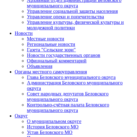
Архивный отдел администрации Беловского
муниципального округа
Управление социальной защиты населения
Управление опеки и попечительства
Управление культуры, физической культуры и
молодежной политики
Новости
Местные новости
Региональные новости
Газета "Сельские зори"
Новости государственных органов
Официальный комментарий
Объявления
Органы местного самоуправления
Глава Беловского муниципального округа
Администрация Беловского муниципального
округа
Совет народных депутатов Беловского
муниципального округа
Контрольно-счётная палата Беловского
муниципального округа
Округ
О муниципальном округе
История Беловского МО
Устав Беловского МО