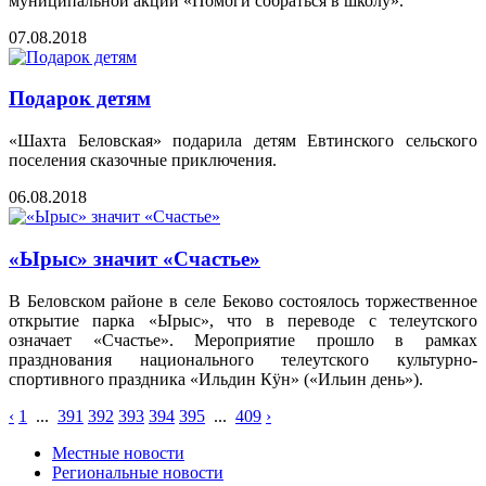
муниципальной акции «Помоги собраться в школу».
07.08.2018
Подарок детям
«Шахта Беловская» подарила детям Евтинского сельского
поселения сказочные приключения.
06.08.2018
«Ырыс» значит «Счастье»
В Беловском районе в селе Беково состоялось торжественное
открытие парка «Ырыс», что в переводе с телеутского
означает «Счастье». Мероприятие прошло в рамках
празднования национального телеутского культурно-
спортивного праздника «Ильдин Кӱн» («Ильин день»).
‹
1
...
391
392
393
394
395
...
409
›
Местные новости
Региональные новости