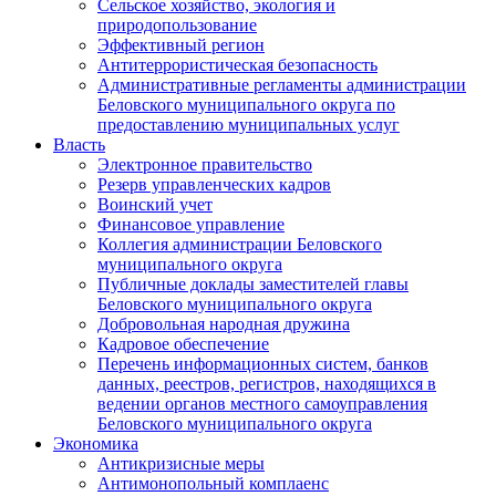
Сельское хозяйство, экология и
природопользование
Эффективный регион
Антитеррористическая безопасность
Административные регламенты администрации
Беловского муниципального округа по
предоставлению муниципальных услуг
Власть
Электронное правительство
Резерв управленческих кадров
Воинский учет
Финансовое управление
Коллегия администрации Беловского
муниципального округа
Публичные доклады заместителей главы
Беловского муниципального округа
Добровольная народная дружина
Кадровое обеспечение
Перечень информационных систем, банков
данных, реестров, регистров, находящихся в
ведении органов местного самоуправления
Беловского муниципального округа
Экономика
Антикризисные меры
Антимонопольный комплаенс