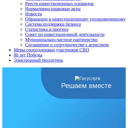
Реестр инвестиционных площадок
Нормативно-правовые акты
Новости
Обращение к инвестиционному уполномоченному
Система поддержки бизнеса
Статистика и прогноз
Совет по инвестиционной деятельности
Муниципально-частное партнерство
Соглашение о сотрудничестве с агенством
Меры соцподдержки участников СВО
80 лет Победы
Электронный бюллетень
Решаем вместе