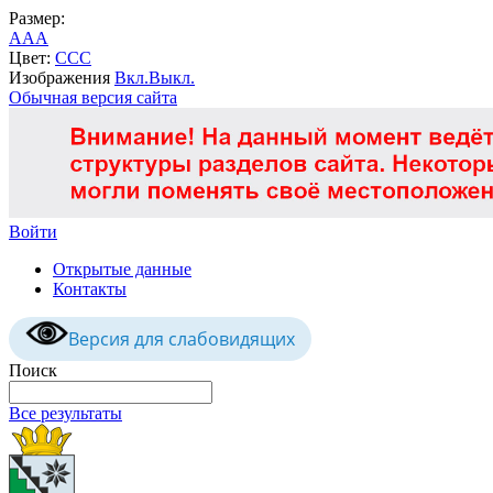
Размер:
A
A
A
Цвет:
C
C
C
Изображения
Вкл.
Выкл.
Обычная версия сайта
Войти
Открытые данные
Контакты
Версия для слабовидящих
Поиск
Все результаты