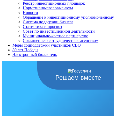
Реестр инвестиционных площадок
Нормативно-правовые акты
Новости
Обращение к инвестиционному уполномоченному
Система поддержки бизнеса
Статистика и прогноз
Совет по инвестиционной деятельности
Муниципально-частное партнерство
Соглашение о сотрудничестве с агенством
Меры соцподдержки участников СВО
80 лет Победы
Электронный бюллетень
Решаем вместе