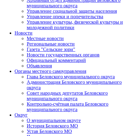
Архивный отдел администрации Беловского
муниципального округа
Управление социальной защиты населения
Управление опеки и попечительства
Управление культуры, физической культуры и
молодежной политики
Новости
Местные новости
Региональные новости
Газета "Сельские зори"
Новости государственных органов
Официальный комментарий
Объявления
Органы местного самоуправления
Глава Беловского муниципального округа
Администрация Беловского муниципального
округа
Совет народных депутатов Беловского
муниципального округа
Контрольно-счётная палата Беловского
муниципального округа
Округ
О муниципальном округе
История Беловского МО
Устав Беловского МО