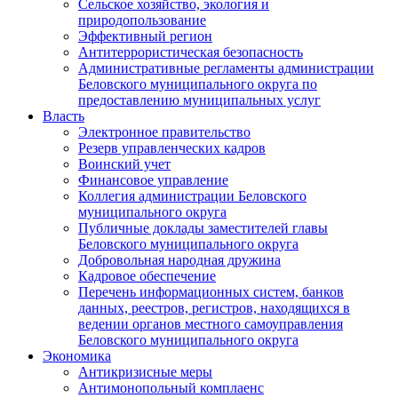
Сельское хозяйство, экология и
природопользование
Эффективный регион
Антитеррористическая безопасность
Административные регламенты администрации
Беловского муниципального округа по
предоставлению муниципальных услуг
Власть
Электронное правительство
Резерв управленческих кадров
Воинский учет
Финансовое управление
Коллегия администрации Беловского
муниципального округа
Публичные доклады заместителей главы
Беловского муниципального округа
Добровольная народная дружина
Кадровое обеспечение
Перечень информационных систем, банков
данных, реестров, регистров, находящихся в
ведении органов местного самоуправления
Беловского муниципального округа
Экономика
Антикризисные меры
Антимонопольный комплаенс