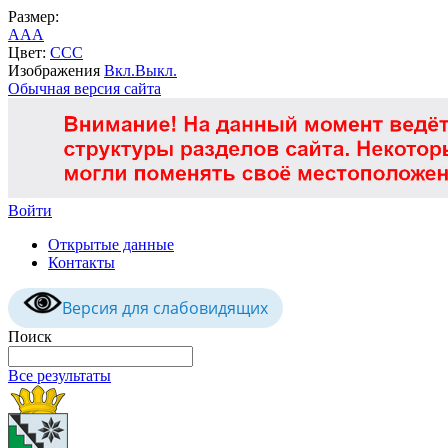
Размер:
A
A
A
Цвет:
C
C
C
Изображения
Вкл.
Выкл.
Обычная версия сайта
Войти
Открытые данные
Контакты
Версия для слабовидящих
Поиск
Все результаты