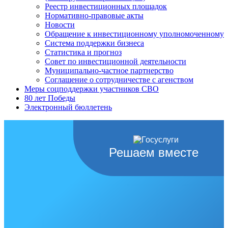
Реестр инвестиционных площадок
Нормативно-правовые акты
Новости
Обращение к инвестиционному уполномоченному
Система поддержки бизнеса
Статистика и прогноз
Совет по инвестиционной деятельности
Муниципально-частное партнерство
Соглашение о сотрудничестве с агенством
Меры соцподдержки участников СВО
80 лет Победы
Электронный бюллетень
Решаем вместе