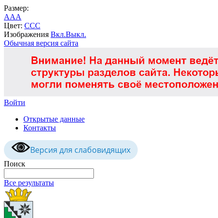
Размер:
A
A
A
Цвет:
C
C
C
Изображения
Вкл.
Выкл.
Обычная версия сайта
Войти
Открытые данные
Контакты
Версия для слабовидящих
Поиск
Все результаты