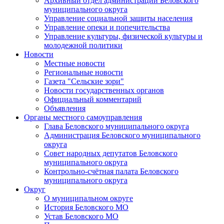
Архивный отдел администрации Беловского
муниципального округа
Управление социальной защиты населения
Управление опеки и попечительства
Управление культуры, физической культуры и
молодежной политики
Новости
Местные новости
Региональные новости
Газета "Сельские зори"
Новости государственных органов
Официальный комментарий
Объявления
Органы местного самоуправления
Глава Беловского муниципального округа
Администрация Беловского муниципального
округа
Совет народных депутатов Беловского
муниципального округа
Контрольно-счётная палата Беловского
муниципального округа
Округ
О муниципальном округе
История Беловского МО
Устав Беловского МО