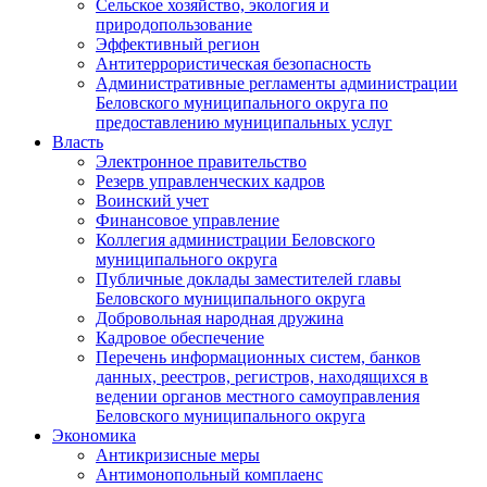
Сельское хозяйство, экология и
природопользование
Эффективный регион
Антитеррористическая безопасность
Административные регламенты администрации
Беловского муниципального округа по
предоставлению муниципальных услуг
Власть
Электронное правительство
Резерв управленческих кадров
Воинский учет
Финансовое управление
Коллегия администрации Беловского
муниципального округа
Публичные доклады заместителей главы
Беловского муниципального округа
Добровольная народная дружина
Кадровое обеспечение
Перечень информационных систем, банков
данных, реестров, регистров, находящихся в
ведении органов местного самоуправления
Беловского муниципального округа
Экономика
Антикризисные меры
Антимонопольный комплаенс