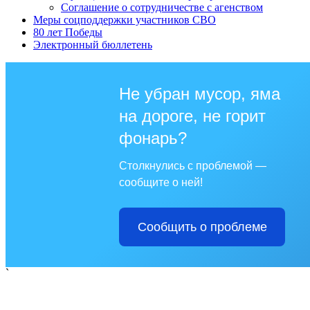
Соглашение о сотрудничестве с агенством
Меры соцподдержки участников СВО
80 лет Победы
Электронный бюллетень
Не убран мусор, яма
на дороге, не горит
фонарь?
Столкнулись с проблемой —
сообщите о ней!
Сообщить о проблеме
`