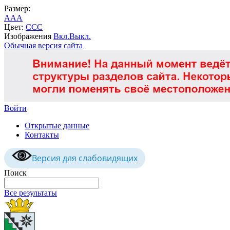
Размер:
A
A
A
Цвет:
C
C
C
Изображения
Вкл.
Выкл.
Обычная версия сайта
Войти
Открытые данные
Контакты
Версия для слабовидящих
Поиск
Все результаты