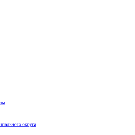
вом
в
ипального округа