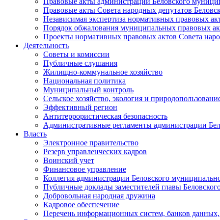
Правовые акты администрации Беловского муници
Правовые акты Совета народных депутатов Беловс
Независимая экспертиза нормативных правовых ак
Порядок обжалования муниципальных правовых ак
Проекты нормативных правовых актов Совета наро
Деятельность
Советы и комиссии
Публичные слушания
Жилищно-коммунальное хозяйство
Национальная политика
Муниципальный контроль
Сельское хозяйство, экология и природопользовани
Эффективный регион
Антитеррористическая безопасность
Административные регламенты администрации Бел
Власть
Электронное правительство
Резерв управленческих кадров
Воинский учет
Финансовое управление
Коллегия администрации Беловского муниципально
Публичные доклады заместителей главы Беловског
Добровольная народная дружина
Кадровое обеспечение
Перечень информационных систем, банков данных, 