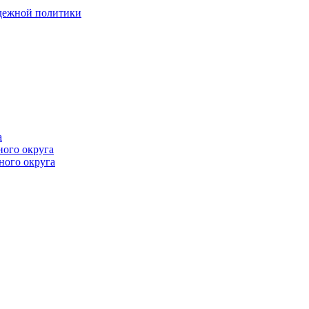
одежной политики
а
ного округа
ного округа