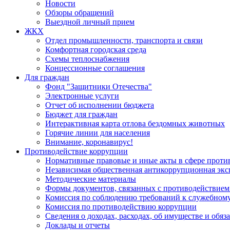
Новости
Обзоры обращений
Выездной личный прием
ЖКХ
Отдел промышленности, транспорта и связи
Комфортная городская среда
Схемы теплоснабжения
Концессионные соглашения
Для граждан
Фонд "Защитники Отечества"
Электронные услуги
Отчет об исполнении бюджета
Бюджет для граждан
Интерактивная карта отлова бездомных животных
Горячие линии для населения
Внимание, коронавирус!
Противодействие коррупции
Нормативные правовые и иные акты в сфере проти
Независимая общественная антикоррупционная экс
Методические материалы
Формы документов, связанных с противодействием
Комиссия по соблюдению требований к служебному
Комиссия по противодействию коррупции
Сведения о доходах, расходах, об имуществе и обяз
Доклады и отчеты