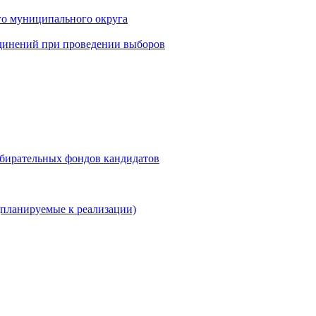
го муниципального округа
динений при проведении выборов
збирательных фондов кандидатов
планируемые к реализации)