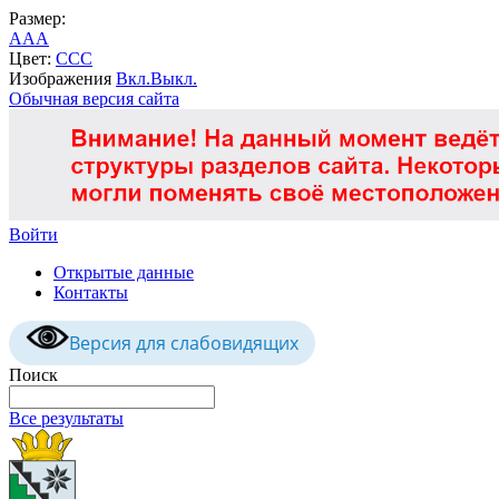
Размер:
A
A
A
Цвет:
C
C
C
Изображения
Вкл.
Выкл.
Обычная версия сайта
Войти
Открытые данные
Контакты
Версия для слабовидящих
Поиск
Все результаты