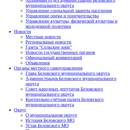
Архивный отдел администрации Беловского
муниципального округа
Управление социальной защиты населения
Управление опеки и попечительства
Управление культуры, физической культуры и
молодежной политики
Новости
Местные новости
Региональные новости
Газета "Сельские зори"
Новости государственных органов
Официальный комментарий
Объявления
Органы местного самоуправления
Глава Беловского муниципального округа
Администрация Беловского муниципального
округа
Совет народных депутатов Беловского
муниципального округа
Контрольно-счётная палата Беловского
муниципального округа
Округ
О муниципальном округе
История Беловского МО
Устав Беловского МО