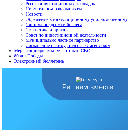
Реестр инвестиционных площадок
Нормативно-правовые акты
Новости
Обращение к инвестиционному уполномоченному
Система поддержки бизнеса
Статистика и прогноз
Совет по инвестиционной деятельности
Муниципально-частное партнерство
Соглашение о сотрудничестве с агенством
Меры соцподдержки участников СВО
80 лет Победы
Электронный бюллетень
Решаем вместе