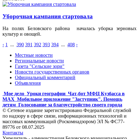
Уборочная кампания стартовала
На полях Беловского района началась уборка зерновых
культур и овощей.
‹
1
...
390
391
392
393
394
...
408
›
Местные новости
Региональные новости
Газета "Сельские зори"
Новости государственных органов
Официальный комментарий
Объявления
Мое дело
Уроки географии
Чат-бот МФЦ Кузбасса в
MAX
Мобильное приложение "Заступник". Помощь
детям
Голосование за благоустройство своего города
© Сетевое издание зарегистрировано Федеральной службой
по надзору в сфере связи, информационных технологий и
массовых коммуникаций (Роскомнадзором) ЭЛ № ФС77-
89776 от 08.07.2025
Контакты
Учредитель - администрация Беловского муниципального