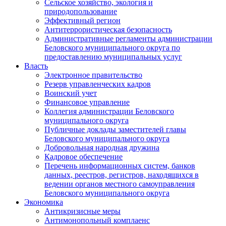
Сельское хозяйство, экология и
природопользование
Эффективный регион
Антитеррористическая безопасность
Административные регламенты администрации
Беловского муниципального округа по
предоставлению муниципальных услуг
Власть
Электронное правительство
Резерв управленческих кадров
Воинский учет
Финансовое управление
Коллегия администрации Беловского
муниципального округа
Публичные доклады заместителей главы
Беловского муниципального округа
Добровольная народная дружина
Кадровое обеспечение
Перечень информационных систем, банков
данных, реестров, регистров, находящихся в
ведении органов местного самоуправления
Беловского муниципального округа
Экономика
Антикризисные меры
Антимонопольный комплаенс