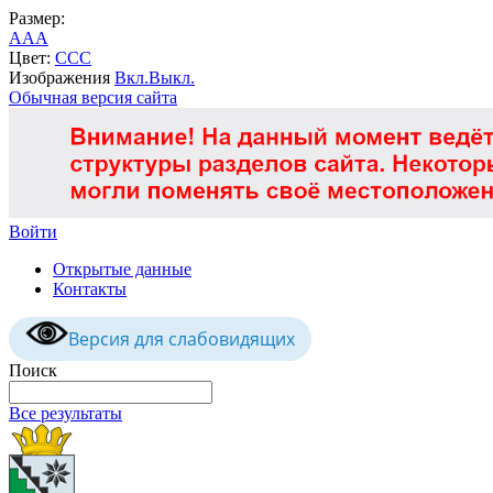
Размер:
A
A
A
Цвет:
C
C
C
Изображения
Вкл.
Выкл.
Обычная версия сайта
Войти
Открытые данные
Контакты
Версия для слабовидящих
Поиск
Все результаты