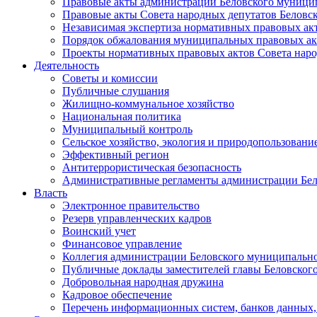
Правовые акты администрации Беловского муници
Правовые акты Совета народных депутатов Беловс
Независимая экспертиза нормативных правовых ак
Порядок обжалования муниципальных правовых ак
Проекты нормативных правовых актов Совета наро
Деятельность
Советы и комиссии
Публичные слушания
Жилищно-коммунальное хозяйство
Национальная политика
Муниципальный контроль
Сельское хозяйство, экология и природопользовани
Эффективный регион
Антитеррористическая безопасность
Административные регламенты администрации Бел
Власть
Электронное правительство
Резерв управленческих кадров
Воинский учет
Финансовое управление
Коллегия администрации Беловского муниципально
Публичные доклады заместителей главы Беловског
Добровольная народная дружина
Кадровое обеспечение
Перечень информационных систем, банков данных, 