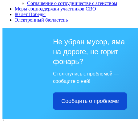
Соглашение о сотрудничестве с агенством
Меры соцподдержки участников СВО
80 лет Победы
Электронный бюллетень
Не убран мусор, яма
на дороге, не горит
фонарь?
Столкнулись с проблемой —
сообщите о ней!
Сообщить о проблеме
`