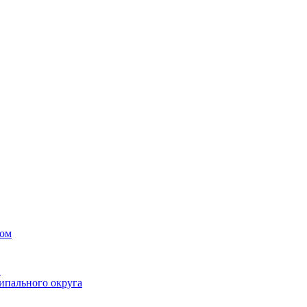
вом
в
ипального округа