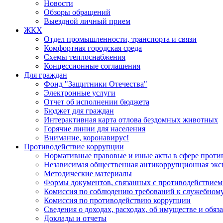
Новости
Обзоры обращений
Выездной личный прием
ЖКХ
Отдел промышленности, транспорта и связи
Комфортная городская среда
Схемы теплоснабжения
Концессионные соглашения
Для граждан
Фонд "Защитники Отечества"
Электронные услуги
Отчет об исполнении бюджета
Бюджет для граждан
Интерактивная карта отлова бездомных животных
Горячие линии для населения
Внимание, коронавирус!
Противодействие коррупции
Нормативные правовые и иные акты в сфере проти
Независимая общественная антикоррупционная экс
Методические материалы
Формы документов, связанных с противодействием
Комиссия по соблюдению требований к служебному
Комиссия по противодействию коррупции
Сведения о доходах, расходах, об имуществе и обяз
Доклады и отчеты