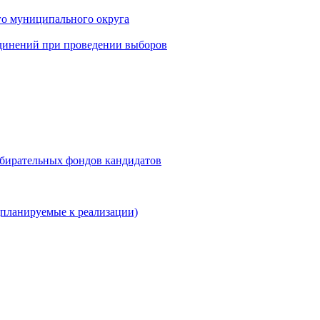
го муниципального округа
динений при проведении выборов
збирательных фондов кандидатов
планируемые к реализации)