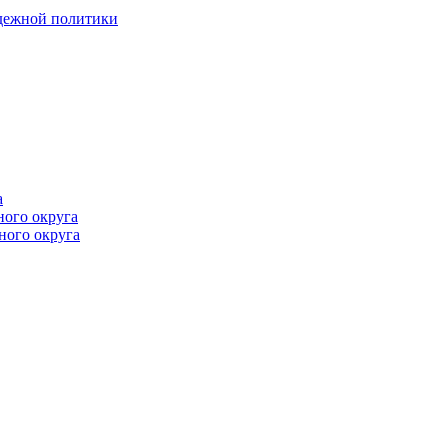
одежной политики
а
ного округа
ного округа