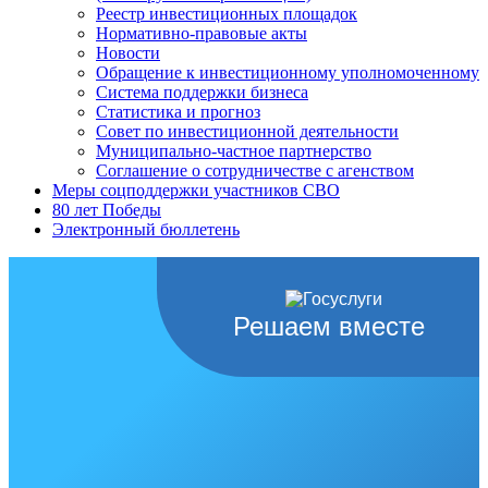
Реестр инвестиционных площадок
Нормативно-правовые акты
Новости
Обращение к инвестиционному уполномоченному
Система поддержки бизнеса
Статистика и прогноз
Совет по инвестиционной деятельности
Муниципально-частное партнерство
Соглашение о сотрудничестве с агенством
Меры соцподдержки участников СВО
80 лет Победы
Электронный бюллетень
Решаем вместе