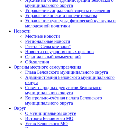
Архивный отдел администрации Беловского
муниципального округа
Управление социальной защиты населения
Управление опеки и попечительства
Управление культуры, физической культуры и
молодежной политики
Новости
Местные новости
Региональные новости
Газета "Сельские зори"
Новости государственных органов
Официальный комментарий
Объявления
Органы местного самоуправления
Глава Беловского муниципального округа
Администрация Беловского муниципального
округа
Совет народных депутатов Беловского
муниципального округа
Контрольно-счётная палата Беловского
муниципального округа
Округ
О муниципальном округе
История Беловского МО
Устав Беловского МО