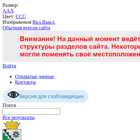
Размер:
A
A
A
Цвет:
C
C
C
Изображения
Вкл.
Выкл.
Обычная версия сайта
Войти
Открытые данные
Контакты
Версия для слабовидящих
Поиск
Все результаты