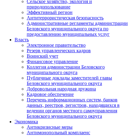
Сельское хозяйство, экология и
природопользование
Эффективный регион
Антитеррористическая безопасность
Административные регламенты администрации
Беловского муниципального округа по
предоставлению муниципальных услуг
Власть
Электронное правительство
Резерв управленческих кадров
Воинский учет
Финансовое управление
Коллегия администрации Беловского
муниципального округа
Публичные доклады заместителей главы
Беловского муниципального округа
Добровольная народная дружина
Кадровое обеспечение
Перечень информационных систем, банков
данных, реестров, регистров, находящихся в
ведении органов местного самоуправления
Беловского муниципального округа
Экономика
Антикризисные меры
Антимонопольный комплаенс