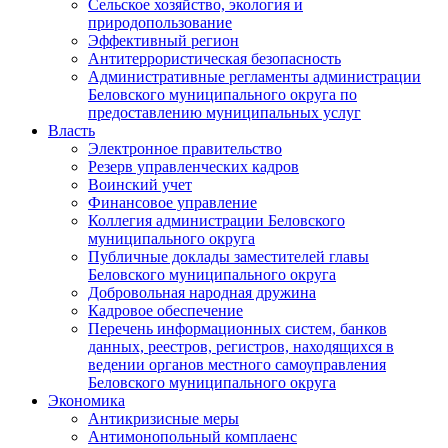
Сельское хозяйство, экология и
природопользование
Эффективный регион
Антитеррористическая безопасность
Административные регламенты администрации
Беловского муниципального округа по
предоставлению муниципальных услуг
Власть
Электронное правительство
Резерв управленческих кадров
Воинский учет
Финансовое управление
Коллегия администрации Беловского
муниципального округа
Публичные доклады заместителей главы
Беловского муниципального округа
Добровольная народная дружина
Кадровое обеспечение
Перечень информационных систем, банков
данных, реестров, регистров, находящихся в
ведении органов местного самоуправления
Беловского муниципального округа
Экономика
Антикризисные меры
Антимонопольный комплаенс