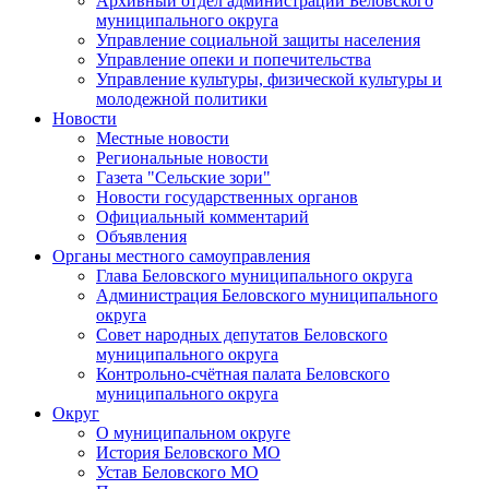
Архивный отдел администрации Беловского
муниципального округа
Управление социальной защиты населения
Управление опеки и попечительства
Управление культуры, физической культуры и
молодежной политики
Новости
Местные новости
Региональные новости
Газета "Сельские зори"
Новости государственных органов
Официальный комментарий
Объявления
Органы местного самоуправления
Глава Беловского муниципального округа
Администрация Беловского муниципального
округа
Совет народных депутатов Беловского
муниципального округа
Контрольно-счётная палата Беловского
муниципального округа
Округ
О муниципальном округе
История Беловского МО
Устав Беловского МО