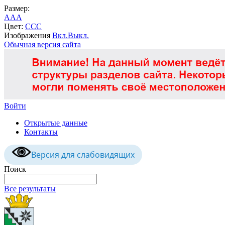
Размер:
A
A
A
Цвет:
C
C
C
Изображения
Вкл.
Выкл.
Обычная версия сайта
Войти
Открытые данные
Контакты
Версия для слабовидящих
Поиск
Все результаты