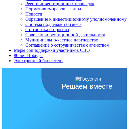
Реестр инвестиционных площадок
Нормативно-правовые акты
Новости
Обращение к инвестиционному уполномоченному
Система поддержки бизнеса
Статистика и прогноз
Совет по инвестиционной деятельности
Муниципально-частное партнерство
Соглашение о сотрудничестве с агенством
Меры соцподдержки участников СВО
80 лет Победы
Электронный бюллетень
Решаем вместе