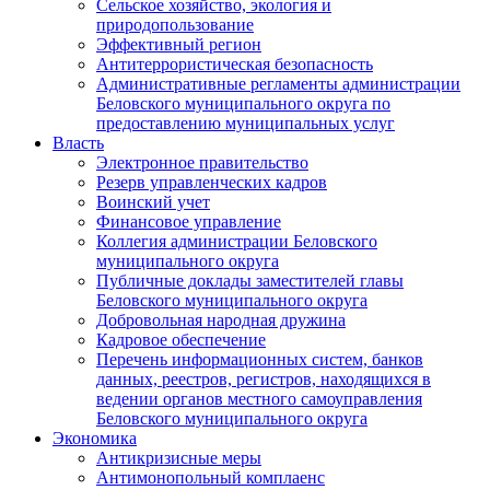
Сельское хозяйство, экология и
природопользование
Эффективный регион
Антитеррористическая безопасность
Административные регламенты администрации
Беловского муниципального округа по
предоставлению муниципальных услуг
Власть
Электронное правительство
Резерв управленческих кадров
Воинский учет
Финансовое управление
Коллегия администрации Беловского
муниципального округа
Публичные доклады заместителей главы
Беловского муниципального округа
Добровольная народная дружина
Кадровое обеспечение
Перечень информационных систем, банков
данных, реестров, регистров, находящихся в
ведении органов местного самоуправления
Беловского муниципального округа
Экономика
Антикризисные меры
Антимонопольный комплаенс