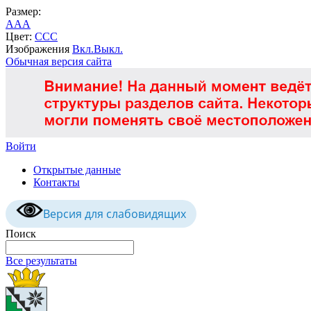
Размер:
A
A
A
Цвет:
C
C
C
Изображения
Вкл.
Выкл.
Обычная версия сайта
Войти
Открытые данные
Контакты
Версия для слабовидящих
Поиск
Все результаты