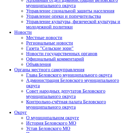
Архивный отдел администрации Беловского
муниципального округа
Управление социальной защиты населения
Управление опеки и попечительства
Управление культуры, физической культуры и
молодежной политики
Новости
Местные новости
Региональные новости
Газета "Сельские зори"
Новости государственных органов
Официальный комментарий
Объявления
Органы местного самоуправления
Глава Беловского муниципального округа
Администрация Беловского муниципального
округа
Совет народных депутатов Беловского
муниципального округа
Контрольно-счётная палата Беловского
муниципального округа
Округ
О муниципальном округе
История Беловского МО
Устав Беловского МО