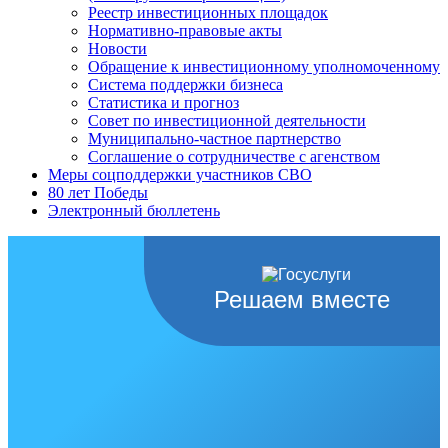
Реестр инвестиционных площадок
Нормативно-правовые акты
Новости
Обращение к инвестиционному уполномоченному
Система поддержки бизнеса
Статистика и прогноз
Совет по инвестиционной деятельности
Муниципально-частное партнерство
Соглашение о сотрудничестве с агенством
Меры соцподдержки участников СВО
80 лет Победы
Электронный бюллетень
Решаем вместе