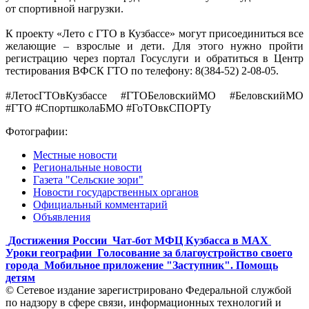
от спортивной нагрузки.
К проекту «Лето с ГТО в Кузбассе» могут присоединиться все
желающие – взрослые и дети. Для этого нужно пройти
регистрацию через портал Госуслуги и обратиться в Центр
тестирования ВФСК ГТО по телефону: 8(384-52) 2-08-05.
#ЛетосГТОвКузбассе #ГТОБеловскийМО #БеловскийМО
#ГТО #СпортшколаБМО #ГоТОвкСПОРТу
Фотографии:
Местные новости
Региональные новости
Газета "Сельские зори"
Новости государственных органов
Официальный комментарий
Объявления
Достижения России
Чат-бот МФЦ Кузбасса в MAX
Уроки географии
Голосование за благоустройство своего
города
Мобильное приложение "Заступник". Помощь
детям
© Сетевое издание зарегистрировано Федеральной службой
по надзору в сфере связи, информационных технологий и