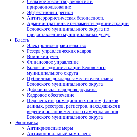
Сельское хозяйство, экология и
природопользование
Эффективный регион
Антитеррористическая безопасность
Административные регламенты администрации
Беловского муниципального округа по
предоставлению муниципальных услуг
Власть
Электронное правительство
Резерв управленческих кадров
Воинский учет
Финансовое управление
Коллегия администрации Беловского
муниципального округа
Публичные доклады заместителей главы
Беловского муниципального округа
Добровольная народная дружина
Кадровое обеспечение
Перечень информационных систем, банков
данных, реестров, регистров, находящихся в
ведении органов местного самоуправления
Беловского муниципального округа
Экономика
Антикризисные меры
Антимонопольный комплаенс