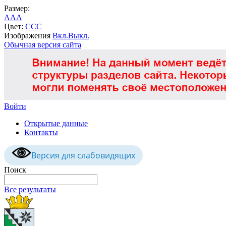
Размер:
A
A
A
Цвет:
C
C
C
Изображения
Вкл.
Выкл.
Обычная версия сайта
Войти
Открытые данные
Контакты
Версия для слабовидящих
Поиск
Все результаты