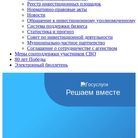
Реестр инвестиционных площадок
Нормативно-правовые акты
Новости
Обращение к инвестиционному уполномоченному
Система поддержки бизнеса
Статистика и прогноз
Совет по инвестиционной деятельности
Муниципально-частное партнерство
Соглашение о сотрудничестве с агенством
Меры соцподдержки участников СВО
80 лет Победы
Электронный бюллетень
Решаем вместе