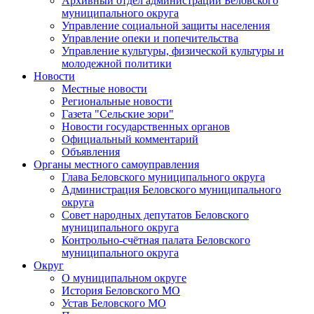
Архивный отдел администрации Беловского
муниципального округа
Управление социальной защиты населения
Управление опеки и попечительства
Управление культуры, физической культуры и
молодежной политики
Новости
Местные новости
Региональные новости
Газета "Сельские зори"
Новости государственных органов
Официальный комментарий
Объявления
Органы местного самоуправления
Глава Беловского муниципального округа
Администрация Беловского муниципального
округа
Совет народных депутатов Беловского
муниципального округа
Контрольно-счётная палата Беловского
муниципального округа
Округ
О муниципальном округе
История Беловского МО
Устав Беловского МО