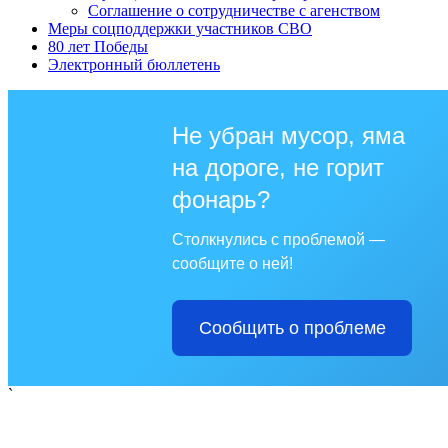
Соглашение о сотрудничестве с агенством
Меры соцподдержки участников СВО
80 лет Победы
Электронный бюллетень
Не убран мусор, яма
на дороге, не горит
фонарь?
Столкнулись с проблемой —
сообщите о ней!
Сообщить о проблеме
`