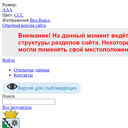
Размер:
A
A
A
Цвет:
C
C
C
Изображения
Вкл.
Выкл.
Обычная версия сайта
Войти
Открытые данные
Контакты
Версия для слабовидящих
Поиск
Все результаты