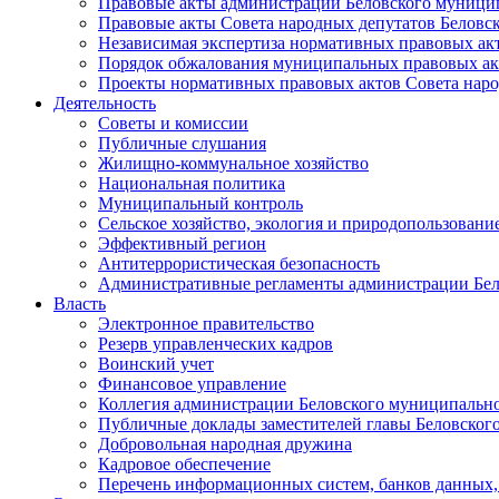
Правовые акты администрации Беловского муници
Правовые акты Совета народных депутатов Беловс
Независимая экспертиза нормативных правовых ак
Порядок обжалования муниципальных правовых ак
Проекты нормативных правовых актов Совета наро
Деятельность
Советы и комиссии
Публичные слушания
Жилищно-коммунальное хозяйство
Национальная политика
Муниципальный контроль
Сельское хозяйство, экология и природопользовани
Эффективный регион
Антитеррористическая безопасность
Административные регламенты администрации Бел
Власть
Электронное правительство
Резерв управленческих кадров
Воинский учет
Финансовое управление
Коллегия администрации Беловского муниципально
Публичные доклады заместителей главы Беловског
Добровольная народная дружина
Кадровое обеспечение
Перечень информационных систем, банков данных, 