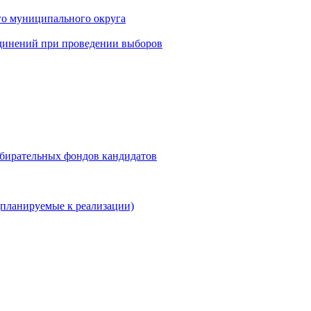
го муниципального округа
динений при проведении выборов
збирательных фондов кандидатов
планируемые к реализации)