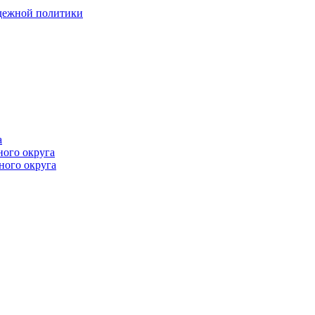
одежной политики
а
ного округа
ного округа