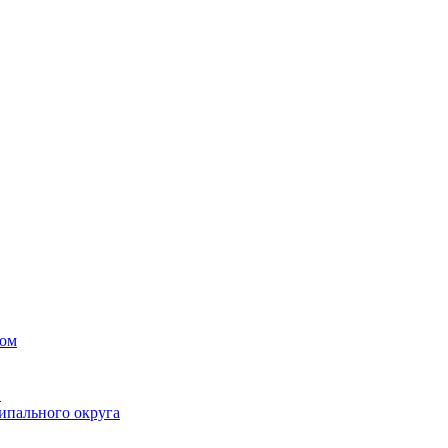
вом
в
ипального округа