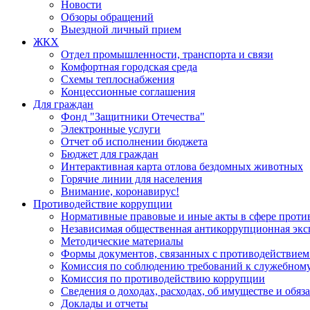
Новости
Обзоры обращений
Выездной личный прием
ЖКХ
Отдел промышленности, транспорта и связи
Комфортная городская среда
Схемы теплоснабжения
Концессионные соглашения
Для граждан
Фонд "Защитники Отечества"
Электронные услуги
Отчет об исполнении бюджета
Бюджет для граждан
Интерактивная карта отлова бездомных животных
Горячие линии для населения
Внимание, коронавирус!
Противодействие коррупции
Нормативные правовые и иные акты в сфере проти
Независимая общественная антикоррупционная экс
Методические материалы
Формы документов, связанных с противодействием
Комиссия по соблюдению требований к служебному
Комиссия по противодействию коррупции
Сведения о доходах, расходах, об имуществе и обяз
Доклады и отчеты