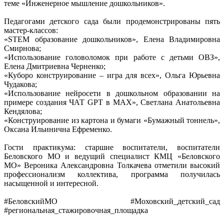
теме «Инженерное мышление дошкольников».
Педагогами детского сада были продемонстрированы пять
мастер-классов:
«STEM образование дошкольников», Елена Владимировна
Смирнова;
«Использование головоломок при работе с детьми ОВЗ»,
Елена Дмитриевна Черненко;
«Куборо конструирование – игра для всех», Ольга Юрьевна
Чудакова;
«Использование нейросети в дошкольном образовании на
примере создания ЧАТ GPT в МАХ», Светлана Анатольевна
Кендялова;
«Конструирование из картона и бумаги «Бумажный тоннель»,
Оксана Ильинична Ефременко.
Гости практикума: старшие воспитатели, воспитатели
Беловского МО и ведущий специалист КМЦ «Беловского
МО» Вероника Александровна Толкачева отметили высокий
профессионализм коллектива, программа получилась
насыщенной и интересной.
#БеловскийМО #Моховский_детский_сад
#региональная_стажировочная_площадка