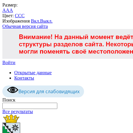
Размер:
A
A
A
Цвет:
C
C
C
Изображения
Вкл.
Выкл.
Обычная версия сайта
Войти
Открытые данные
Контакты
Версия для слабовидящих
Поиск
Все результаты