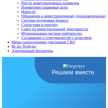
Реестр инвестиционных площадок
Нормативно-правовые акты
Новости
Обращение к инвестиционному уполномоченному
Система поддержки бизнеса
Статистика и прогноз
Совет по инвестиционной деятельности
Муниципально-частное партнерство
Соглашение о сотрудничестве с агенством
Меры соцподдержки участников СВО
80 лет Победы
Электронный бюллетень
Решаем вместе