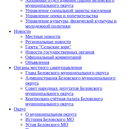
Архивный отдел администрации Беловского
муниципального округа
Управление социальной защиты населения
Управление опеки и попечительства
Управление культуры, физической культуры и
молодежной политики
Новости
Местные новости
Региональные новости
Газета "Сельские зори"
Новости государственных органов
Официальный комментарий
Объявления
Органы местного самоуправления
Глава Беловского муниципального округа
Администрация Беловского муниципального
округа
Совет народных депутатов Беловского
муниципального округа
Контрольно-счётная палата Беловского
муниципального округа
Округ
О муниципальном округе
История Беловского МО
Устав Беловского МО