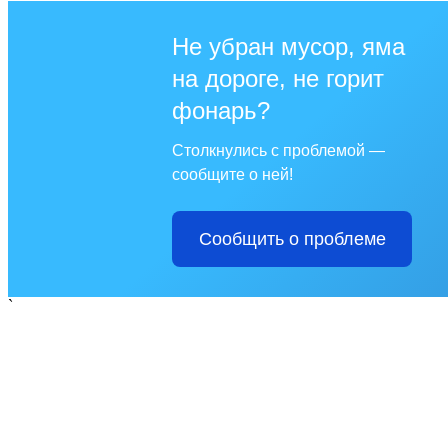
Не убран мусор, яма
на дороге, не горит
фонарь?
Столкнулись с проблемой —
сообщите о ней!
Сообщить о проблеме
`