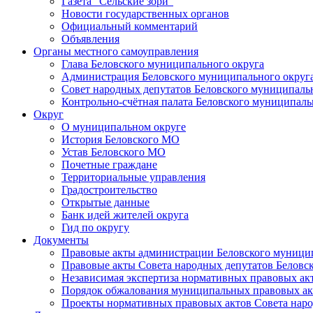
Газета "Сельские зори"
Новости государственных органов
Официальный комментарий
Объявления
Органы местного самоуправления
Глава Беловского муниципального округа
Администрация Беловского муниципального округ
Совет народных депутатов Беловского муниципаль
Контрольно-счётная палата Беловского муниципаль
Округ
О муниципальном округе
История Беловского МО
Устав Беловского МО
Почетные граждане
Территориальные управления
Градостроительство
Открытые данные
Банк идей жителей округа
Гид по округу
Документы
Правовые акты администрации Беловского муници
Правовые акты Совета народных депутатов Беловс
Независимая экспертиза нормативных правовых ак
Порядок обжалования муниципальных правовых ак
Проекты нормативных правовых актов Совета наро