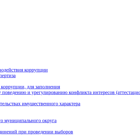
водействия коррупции
пертиза
 коррупции, для заполнения
 поведению и урегулированию конфликта интересов (аттестаци
ательствах имущественного характера
го муниципального округа
динений при проведении выборов