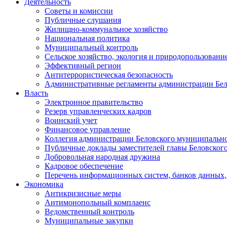
Деятельность
Советы и комиссии
Публичные слушания
Жилищно-коммунальное хозяйство
Национальная политика
Муниципальный контроль
Сельское хозяйство, экология и природопользовани
Эффективный регион
Антитеррористическая безопасность
Административные регламенты администрации Бел
Власть
Электронное правительство
Резерв управленческих кадров
Воинский учет
Финансовое управление
Коллегия администрации Беловского муниципально
Публичные доклады заместителей главы Беловског
Добровольная народная дружина
Кадровое обеспечение
Перечень информационных систем, банков данных, 
Экономика
Антикризисные меры
Антимонопольный комплаенс
Ведомственный контроль
Муниципальные закупки