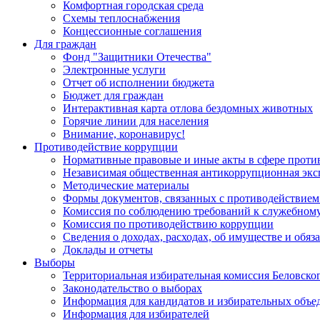
Комфортная городская среда
Схемы теплоснабжения
Концессионные соглашения
Для граждан
Фонд "Защитники Отечества"
Электронные услуги
Отчет об исполнении бюджета
Бюджет для граждан
Интерактивная карта отлова бездомных животных
Горячие линии для населения
Внимание, коронавирус!
Противодействие коррупции
Нормативные правовые и иные акты в сфере проти
Независимая общественная антикоррупционная экс
Методические материалы
Формы документов, связанных с противодействием
Комиссия по соблюдению требований к служебному
Комиссия по противодействию коррупции
Сведения о доходах, расходах, об имуществе и обяз
Доклады и отчеты
Выборы
Территориальная избирательная комиссия Беловско
Законодательство о выборах
Информация для кандидатов и избирательных объе
Информация для избирателей