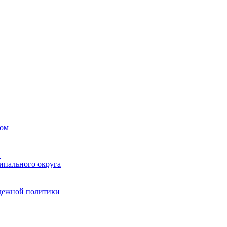
вом
в
ипального округа
одежной политики