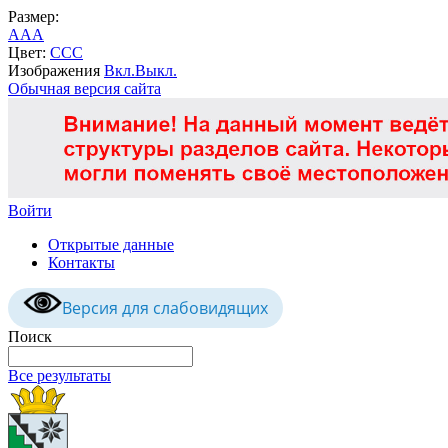
Размер:
A
A
A
Цвет:
C
C
C
Изображения
Вкл.
Выкл.
Обычная версия сайта
Войти
Открытые данные
Контакты
Версия для слабовидящих
Поиск
Все результаты