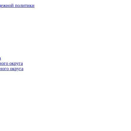
одежной политики
а
ного округа
ного округа