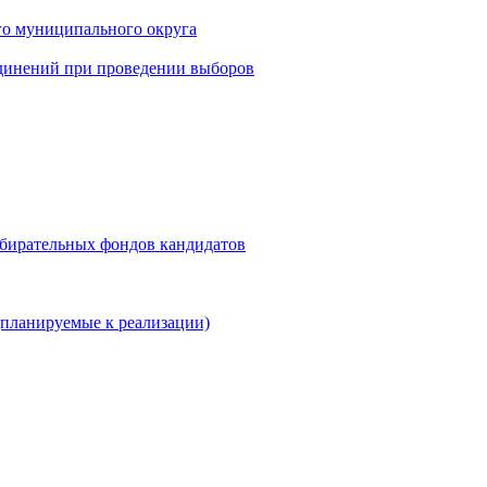
го муниципального округа
динений при проведении выборов
збирательных фондов кандидатов
планируемые к реализации)