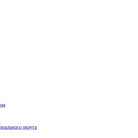
вом
в
ипального округа