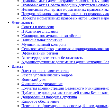
Правовые акты администрации Беловского муници
Правовые акты Совета народных депутатов Беловс
Независимая экспертиза нормативных правовых ак
Порядок обжалования муниципальных правовых ак
Проекты нормативных правовых актов Совета наро
Деятельность
Советы и комиссии
Публичные слушания
Жилищно-коммунальное хозяйство
Национальная политика
Муниципальный контроль
Сельское хозяйство, экология и природопользовани
Эффективный регион
Антитеррористическая безопасность
Административные регламенты администрации Бел
Власть
Электронное правительство
Резерв управленческих кадров
Воинский учет
Финансовое управление
Коллегия администрации Беловского муниципально
Публичные доклады заместителей главы Беловског
Добровольная народная дружина
Кадровое обеспечение
Перечень информационных систем, банков данных, 