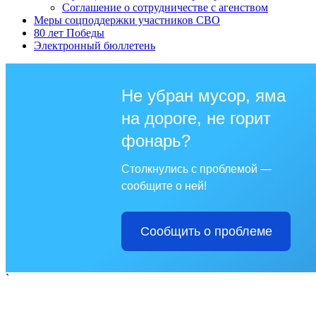
Соглашение о сотрудничестве с агенством
Меры соцподдержки участников СВО
80 лет Победы
Электронный бюллетень
Не убран мусор, яма
на дороге, не горит
фонарь?
Столкнулись с проблемой —
сообщите о ней!
Сообщить о проблеме
`