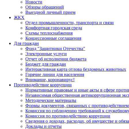
Новости
Обзоры обращений
Выездной личный прием
ЖКХ
Отдел промышленности, транспорта и связи
Комфортная городская среда
Схемы теплоснабжения
Концессионные соглашения
Для граждан
Фонд "Защитники Отечества"
Электронные услуги
Отчет об исполнении бюджета
Бюджет для граждан
Интерактивная карта отлова бездомных животных
Горячие линии для населения
Внимание, коронавирус!
Противодействие коррупции
Нормативные правовые и иные акты в сфере проти
Независимая общественная антикоррупционная экс
Методические материалы
Формы документов, связанных с противодействием
Комиссия по соблюдению требований к служебному
Комиссия по противодействию коррупции
Сведения о доходах, расходах, об имуществе и обяз
Доклады и отчеты