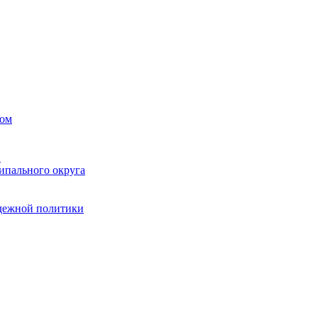
вом
в
ипального округа
одежной политики