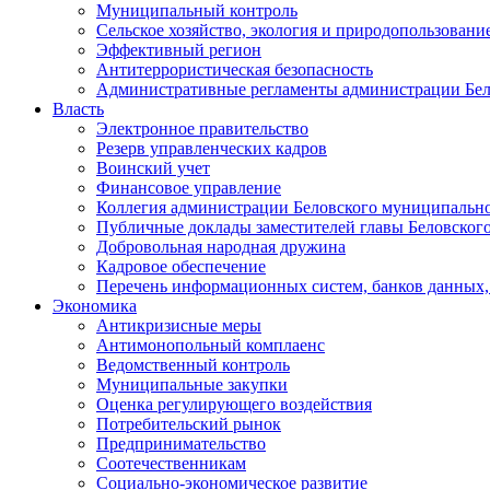
Муниципальный контроль
Сельское хозяйство, экология и природопользовани
Эффективный регион
Антитеррористическая безопасность
Административные регламенты администрации Бел
Власть
Электронное правительство
Резерв управленческих кадров
Воинский учет
Финансовое управление
Коллегия администрации Беловского муниципально
Публичные доклады заместителей главы Беловског
Добровольная народная дружина
Кадровое обеспечение
Перечень информационных систем, банков данных, 
Экономика
Антикризисные меры
Антимонопольный комплаенс
Ведомственный контроль
Муниципальные закупки
Оценка регулирующего воздействия
Потребительский рынок
Предпринимательство
Соотечественникам
Социально-экономическое развитие