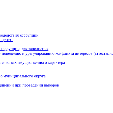
водействия коррупции
пертиза
 коррупции, для заполнения
 поведению и урегулированию конфликта интересов (аттестаци
ательствах имущественного характера
го муниципального округа
динений при проведении выборов