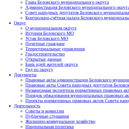
Глава Беловского муниципального округа
Администрация Беловского муниципального округ
Совет народных депутатов Беловского муниципаль
Контрольно-счётная палата Беловского муниципаль
Округ
О муниципальном округе
История Беловского МО
Устав Беловского МО
Почетные граждане
Территориальные управления
Градостроительство
Открытые данные
Банк идей жителей округа
Гид по округу
Документы
Правовые акты администрации Беловского муници
Правовые акты Совета народных депутатов Беловс
Независимая экспертиза нормативных правовых ак
Порядок обжалования муниципальных правовых ак
Проекты нормативных правовых актов Совета наро
Деятельность
Советы и комиссии
Публичные слушания
Жилищно-коммунальное хозяйство
Национальная политика