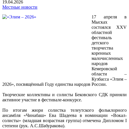
19.04.2026
Местные новости
17 апреля в
Мысках
состоялся XXV
областной
фестиваль
детского
творчества
коренных
малочисленных
народов
Кемеровской
области –
Кузбасса «Элим –
2026», посвящённый Году единства народов России.
Творческие коллективы и солисты Бековского СДК приняли
активное участие в фестивале-конкурсе.
По итогам жюри солистка телеутского фольклорного
ансамбля «Чинабаш» Ева Шадеева в номинации «Вокал-
солисты» (младшая возрастная группа) отмечена Дипломом I
степени (рук. А.С.Шабуракова).