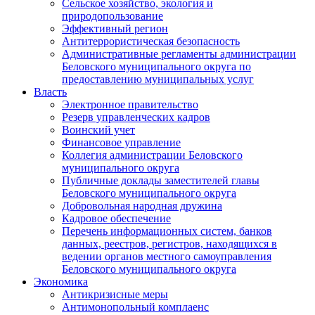
Сельское хозяйство, экология и
природопользование
Эффективный регион
Антитеррористическая безопасность
Административные регламенты администрации
Беловского муниципального округа по
предоставлению муниципальных услуг
Власть
Электронное правительство
Резерв управленческих кадров
Воинский учет
Финансовое управление
Коллегия администрации Беловского
муниципального округа
Публичные доклады заместителей главы
Беловского муниципального округа
Добровольная народная дружина
Кадровое обеспечение
Перечень информационных систем, банков
данных, реестров, регистров, находящихся в
ведении органов местного самоуправления
Беловского муниципального округа
Экономика
Антикризисные меры
Антимонопольный комплаенс