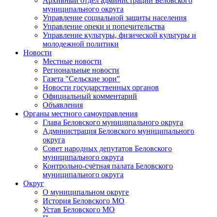
Архивный отдел администрации Беловского
муниципального округа
Управление социальной защиты населения
Управление опеки и попечительства
Управление культуры, физической культуры и
молодежной политики
Новости
Местные новости
Региональные новости
Газета "Сельские зори"
Новости государственных органов
Официальный комментарий
Объявления
Органы местного самоуправления
Глава Беловского муниципального округа
Администрация Беловского муниципального
округа
Совет народных депутатов Беловского
муниципального округа
Контрольно-счётная палата Беловского
муниципального округа
Округ
О муниципальном округе
История Беловского МО
Устав Беловского МО