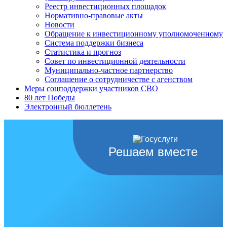
Реестр инвестиционных площадок
Нормативно-правовые акты
Новости
Обращение к инвестиционному уполномоченному
Система поддержки бизнеса
Статистика и прогноз
Совет по инвестиционной деятельности
Муниципально-частное партнерство
Соглашение о сотрудничестве с агенством
Меры соцподдержки участников СВО
80 лет Победы
Электронный бюллетень
Решаем вместе