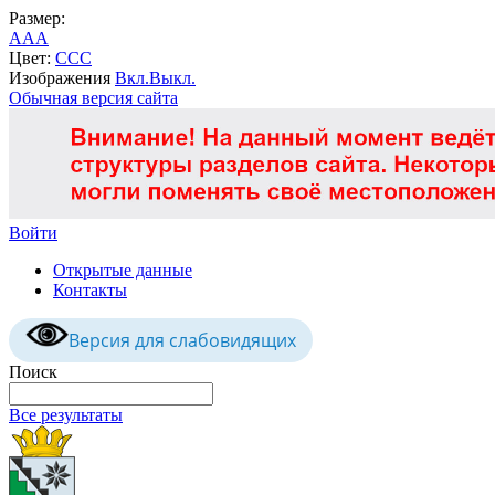
Размер:
A
A
A
Цвет:
C
C
C
Изображения
Вкл.
Выкл.
Обычная версия сайта
Войти
Открытые данные
Контакты
Версия для слабовидящих
Поиск
Все результаты