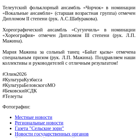
Телеутский фольклорный ансамбль «Чорчок» в номинации
«Вокальные ансамбли» (старшая возрастная группа) отмечен
Дипломом II степени (рук. А.С.Шабуракова).
Хореографический ансамбль «Сугунчиль» в номинации
«Хореография» отмечен Дипломом III степени (рук. Л.П.
Мажина).
Мария Мажина за сольный танец «Байат қызы» отмечена
специальным призом (рук. Л.П. Мажина). Поздравляем наши
коллективы и руководителей с отличным результатом!
#Элим2026
#КультураКузбасса
#КультураБеловскогоМО
#БековскийСДК
#Телеуты
Фотографии:
Местные новости
Региональные новости
Газета "Сельские зори"
Новости государственных органов