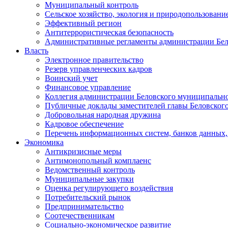
Муниципальный контроль
Сельское хозяйство, экология и природопользовани
Эффективный регион
Антитеррористическая безопасность
Административные регламенты администрации Бел
Власть
Электронное правительство
Резерв управленческих кадров
Воинский учет
Финансовое управление
Коллегия администрации Беловского муниципально
Публичные доклады заместителей главы Беловског
Добровольная народная дружина
Кадровое обеспечение
Перечень информационных систем, банков данных, 
Экономика
Антикризисные меры
Антимонопольный комплаенс
Ведомственный контроль
Муниципальные закупки
Оценка регулирующего воздействия
Потребительский рынок
Предпринимательство
Соотечественникам
Социально-экономическое развитие