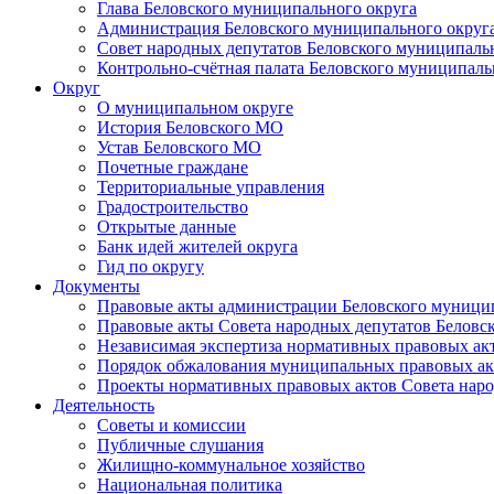
Глава Беловского муниципального округа
Администрация Беловского муниципального округ
Совет народных депутатов Беловского муниципаль
Контрольно-счётная палата Беловского муниципаль
Округ
О муниципальном округе
История Беловского МО
Устав Беловского МО
Почетные граждане
Территориальные управления
Градостроительство
Открытые данные
Банк идей жителей округа
Гид по округу
Документы
Правовые акты администрации Беловского муници
Правовые акты Совета народных депутатов Беловс
Независимая экспертиза нормативных правовых ак
Порядок обжалования муниципальных правовых ак
Проекты нормативных правовых актов Совета наро
Деятельность
Советы и комиссии
Публичные слушания
Жилищно-коммунальное хозяйство
Национальная политика