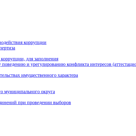
водействия коррупции
пертиза
 коррупции, для заполнения
 поведению и урегулированию конфликта интересов (аттестаци
ательствах имущественного характера
го муниципального округа
динений при проведении выборов