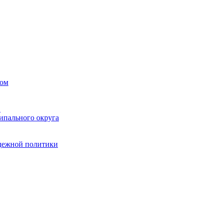
вом
в
ипального округа
одежной политики