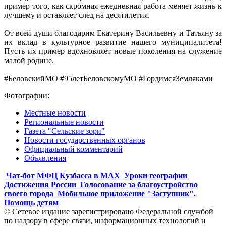
пример того, как скромная ежедневная работа меняет жизнь к
лучшему и оставляет след на десятилетия.
От всей души благодарим Екатерину Васильевну и Татьяну за
их вклад в культурное развитие нашего муниципалитета!
Пусть их пример вдохновляет новые поколения на служение
малой родине.
#БеловскийМО #95летБеловскомуМО #ГордимсяЗемляками
Фотографии:
Местные новости
Региональные новости
Газета "Сельские зори"
Новости государственных органов
Официальный комментарий
Объявления
Чат-бот МФЦ Кузбасса в MAX
Уроки географии
Достижения России
Голосование за благоустройство
своего города
Мобильное приложение "Заступник".
Помощь детям
© Сетевое издание зарегистрировано Федеральной службой
по надзору в сфере связи, информационных технологий и