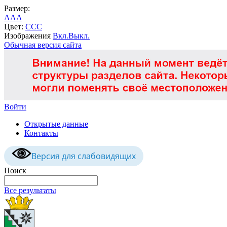
Размер:
A
A
A
Цвет:
C
C
C
Изображения
Вкл.
Выкл.
Обычная версия сайта
Войти
Открытые данные
Контакты
Версия для слабовидящих
Поиск
Все результаты