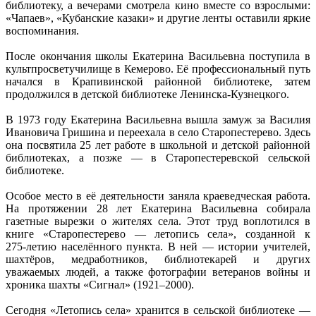
библиотеку, а вечерами смотрела кино вместе со взрослыми:
«Чапаев», «Кубанские казаки» и другие ленты оставили яркие
воспоминания.
После окончания школы Екатерина Васильевна поступила в
культпросветучилище в Кемерово. Её профессиональный путь
начался в Крапивинской районной библиотеке, затем
продолжился в детской библиотеке Ленинска‑Кузнецкого.
В 1973 году Екатерина Васильевна вышла замуж за Василия
Ивановича Гришина и переехала в село Старопестерево. Здесь
она посвятила 25 лет работе в школьной и детской районной
библиотеках, а позже — в Старопестеревской сельской
библиотеке.
Особое место в её деятельности заняла краеведческая работа.
На протяжении 28 лет Екатерина Васильевна собирала
газетные вырезки о жителях села. Этот труд воплотился в
книге «Старопестерево — летопись села», созданной к
275‑летию населённого пункта. В ней — истории учителей,
шахтёров, медработников, библиотекарей и других
уважаемых людей, а также фотографии ветеранов войны и
хроника шахты «Сигнал» (1921–2000).
Сегодня «Летопись села» хранится в сельской библиотеке —