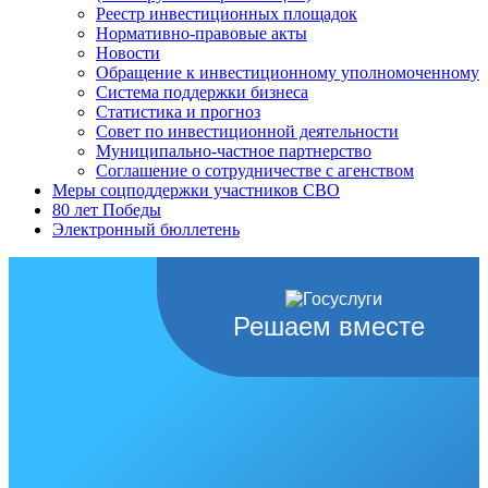
Реестр инвестиционных площадок
Нормативно-правовые акты
Новости
Обращение к инвестиционному уполномоченному
Система поддержки бизнеса
Статистика и прогноз
Совет по инвестиционной деятельности
Муниципально-частное партнерство
Соглашение о сотрудничестве с агенством
Меры соцподдержки участников СВО
80 лет Победы
Электронный бюллетень
Решаем вместе