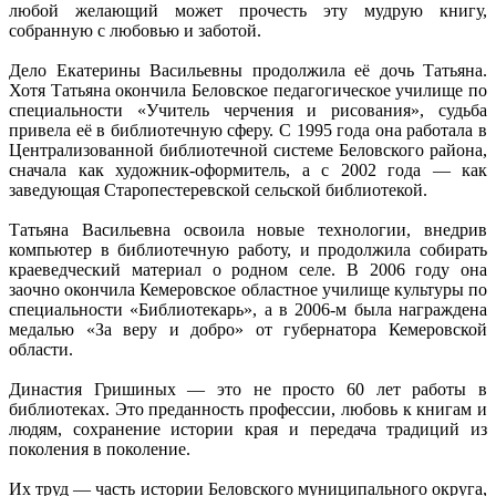
любой желающий может прочесть эту мудрую книгу,
собранную с любовью и заботой.
Дело Екатерины Васильевны продолжила её дочь Татьяна.
Хотя Татьяна окончила Беловское педагогическое училище по
специальности «Учитель черчения и рисования», судьба
привела её в библиотечную сферу. С 1995 года она работала в
Централизованной библиотечной системе Беловского района,
сначала как художник‑оформитель, а с 2002 года — как
заведующая Старопестеревской сельской библиотекой.
Татьяна Васильевна освоила новые технологии, внедрив
компьютер в библиотечную работу, и продолжила собирать
краеведческий материал о родном селе. В 2006 году она
заочно окончила Кемеровское областное училище культуры по
специальности «Библиотекарь», а в 2006‑м была награждена
медалью «За веру и добро» от губернатора Кемеровской
области.
Династия Гришиных — это не просто 60 лет работы в
библиотеках. Это преданность профессии, любовь к книгам и
людям, сохранение истории края и передача традиций из
поколения в поколение.
Их труд — часть истории Беловского муниципального округа,