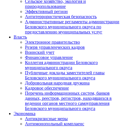
Сельское хозяйство, экология и
природопользование
Эффективный регион
Антитеррористическая безопасность
Административные регламенты администрации
Беловского муниципального округа по
предоставлению муниципальных услуг
Власть
Электронное правительство
Резерв управленческих кадров
Воинский учет
Финансовое управление
Коллегия администрации Беловского
муниципального округа
Публичные доклады заместителей главы
Беловского муниципального округа
Добровольная народная дружина
Кадровое обеспечение
Перечень информационных систем, банков
данных, реестров, регистров, находящихся в
ведении органов местного самоуправления
Беловского муниципального округа
Экономика
Антикризисные меры
Антимонопольный комплаенс