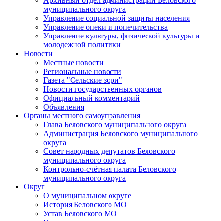
Архивный отдел администрации Беловского
муниципального округа
Управление социальной защиты населения
Управление опеки и попечительства
Управление культуры, физической культуры и
молодежной политики
Новости
Местные новости
Региональные новости
Газета "Сельские зори"
Новости государственных органов
Официальный комментарий
Объявления
Органы местного самоуправления
Глава Беловского муниципального округа
Администрация Беловского муниципального
округа
Совет народных депутатов Беловского
муниципального округа
Контрольно-счётная палата Беловского
муниципального округа
Округ
О муниципальном округе
История Беловского МО
Устав Беловского МО