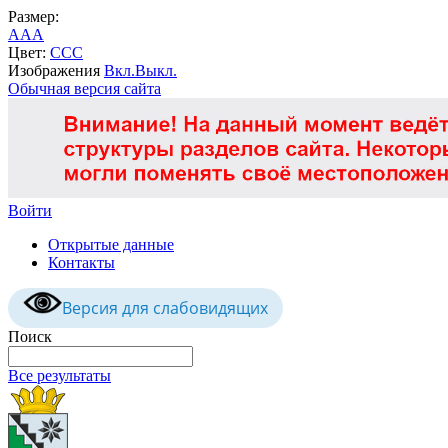
Размер:
A
A
A
Цвет:
C
C
C
Изображения
Вкл.
Выкл.
Обычная версия сайта
Войти
Открытые данные
Контакты
Версия для слабовидящих
Поиск
Все результаты