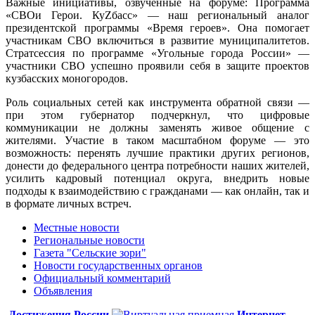
Важные инициативы, озвученные на форуме: Программа
«СВОи Герои. КуZбасс» — наш региональный аналог
президентской программы «Время героев». Она помогает
участникам СВО включиться в развитие муниципалитетов.
Стратсессия по программе «Угольные города России» —
участники СВО успешно проявили себя в защите проектов
кузбасских моногородов.
Роль социальных сетей как инструмента обратной связи —
при этом губернатор подчеркнул, что цифровые
коммуникации не должны заменять живое общение с
жителями. Участие в таком масштабном форуме — это
возможность: перенять лучшие практики других регионов,
донести до федерального центра потребности наших жителей,
усилить кадровый потенциал округа, внедрить новые
подходы к взаимодействию с гражданами — как онлайн, так и
в формате личных встреч.
Местные новости
Региональные новости
Газета "Сельские зори"
Новости государственных органов
Официальный комментарий
Объявления
Достижения России
Интернет-