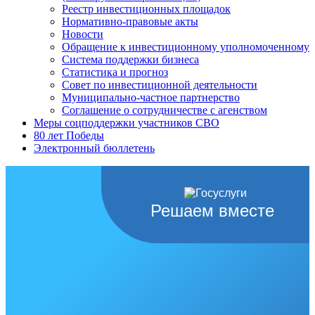
Реестр инвестиционных площадок
Нормативно-правовые акты
Новости
Обращение к инвестиционному уполномоченному
Система поддержки бизнеса
Статистика и прогноз
Совет по инвестиционной деятельности
Муниципально-частное партнерство
Соглашение о сотрудничестве с агенством
Меры соцподдержки участников СВО
80 лет Победы
Электронный бюллетень
Решаем вместе