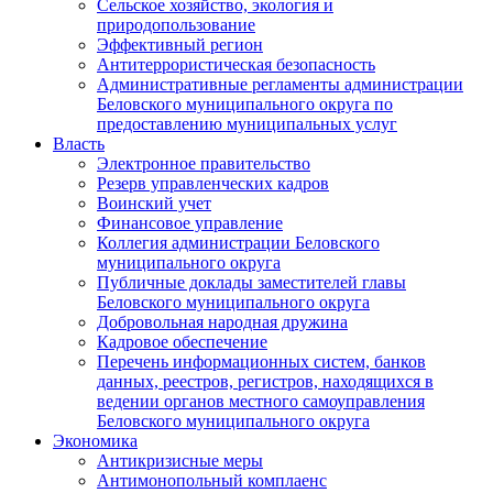
Сельское хозяйство, экология и
природопользование
Эффективный регион
Антитеррористическая безопасность
Административные регламенты администрации
Беловского муниципального округа по
предоставлению муниципальных услуг
Власть
Электронное правительство
Резерв управленческих кадров
Воинский учет
Финансовое управление
Коллегия администрации Беловского
муниципального округа
Публичные доклады заместителей главы
Беловского муниципального округа
Добровольная народная дружина
Кадровое обеспечение
Перечень информационных систем, банков
данных, реестров, регистров, находящихся в
ведении органов местного самоуправления
Беловского муниципального округа
Экономика
Антикризисные меры
Антимонопольный комплаенс