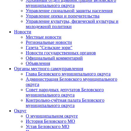
Архивный отдел администрации Беловского
муниципального округа
Управление социальной защиты населения
Управление опеки и попечительства
Управление культуры, физической культуры и
молодежной политики
Новости
Местные новости
Региональные новости
Газета "Сельские зори"
Новости государственных органов
Официальный комментарий
Объявления
Органы местного самоуправления
Глава Беловского муниципального округа
Администрация Беловского муниципального
округа
Совет народных депутатов Беловского
муниципального округа
Контрольно-счётная палата Беловского
муниципального округа
Округ
О муниципальном округе
История Беловского МО
Устав Беловского МО