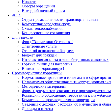
Новости
Обзоры обращений
Выездной личный прием
ЖКХ
Отдел промышленности, транспорта и связи
Комфортная городская среда
Схемы теплоснабжения
Концессионные соглашения
Для граждан
Фонд "Защитники Отечества"
Электронные услуги
Отчет об исполнении бюджета
Бюджет для граждан
Интерактивная карта отлова бездомных животных
Горячие линии для населения
Внимание, коронавирус!
Противодействие коррупции
Нормативные правовые и иные акты в сфере проти
Независимая общественная антикоррупционная экс
Методические материалы
Формы документов, связанных с противодействием
Комиссия по соблюдению требований к служебному
Комиссия по противодействию коррупции
Сведения о доходах, расходах, об имуществе и обяз
Доклады и отчеты