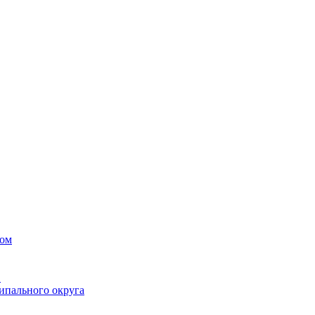
вом
в
ипального округа