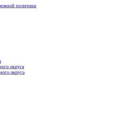
одежной политики
а
ного округа
ного округа