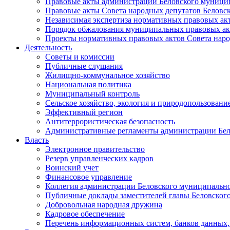
Правовые акты администрации Беловского муници
Правовые акты Совета народных депутатов Беловс
Независимая экспертиза нормативных правовых ак
Порядок обжалования муниципальных правовых ак
Проекты нормативных правовых актов Совета наро
Деятельность
Советы и комиссии
Публичные слушания
Жилищно-коммунальное хозяйство
Национальная политика
Муниципальный контроль
Сельское хозяйство, экология и природопользовани
Эффективный регион
Антитеррористическая безопасность
Административные регламенты администрации Бел
Власть
Электронное правительство
Резерв управленческих кадров
Воинский учет
Финансовое управление
Коллегия администрации Беловского муниципально
Публичные доклады заместителей главы Беловског
Добровольная народная дружина
Кадровое обеспечение
Перечень информационных систем, банков данных, 