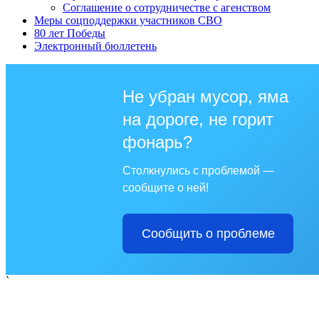
Соглашение о сотрудничестве с агенством
Меры соцподдержки участников СВО
80 лет Победы
Электронный бюллетень
Не убран мусор, яма
на дороге, не горит
фонарь?
Столкнулись с проблемой —
сообщите о ней!
Сообщить о проблеме
`