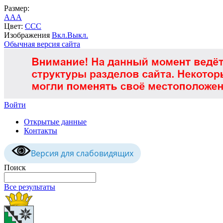
Размер:
A
A
A
Цвет:
C
C
C
Изображения
Вкл.
Выкл.
Обычная версия сайта
Войти
Открытые данные
Контакты
Версия для слабовидящих
Поиск
Все результаты