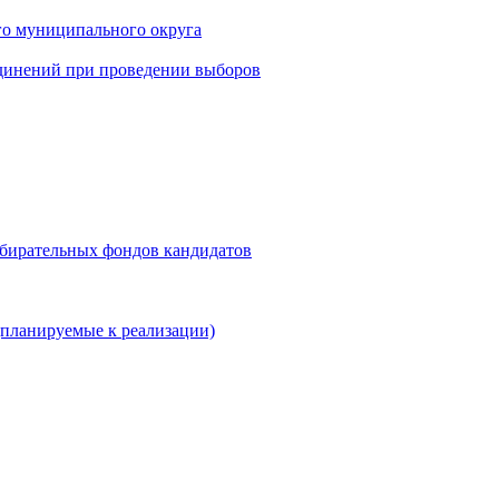
го муниципального округа
динений при проведении выборов
збирательных фондов кандидатов
планируемые к реализации)