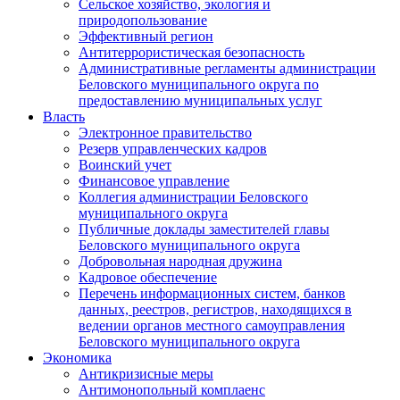
Сельское хозяйство, экология и
природопользование
Эффективный регион
Антитеррористическая безопасность
Административные регламенты администрации
Беловского муниципального округа по
предоставлению муниципальных услуг
Власть
Электронное правительство
Резерв управленческих кадров
Воинский учет
Финансовое управление
Коллегия администрации Беловского
муниципального округа
Публичные доклады заместителей главы
Беловского муниципального округа
Добровольная народная дружина
Кадровое обеспечение
Перечень информационных систем, банков
данных, реестров, регистров, находящихся в
ведении органов местного самоуправления
Беловского муниципального округа
Экономика
Антикризисные меры
Антимонопольный комплаенс