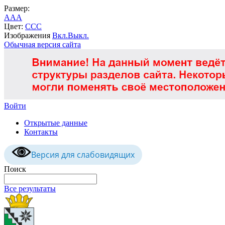
Размер:
A
A
A
Цвет:
C
C
C
Изображения
Вкл.
Выкл.
Обычная версия сайта
Войти
Открытые данные
Контакты
Версия для слабовидящих
Поиск
Все результаты