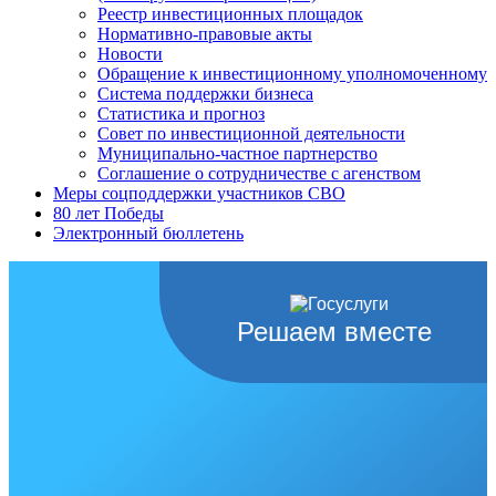
Реестр инвестиционных площадок
Нормативно-правовые акты
Новости
Обращение к инвестиционному уполномоченному
Система поддержки бизнеса
Статистика и прогноз
Совет по инвестиционной деятельности
Муниципально-частное партнерство
Соглашение о сотрудничестве с агенством
Меры соцподдержки участников СВО
80 лет Победы
Электронный бюллетень
Решаем вместе