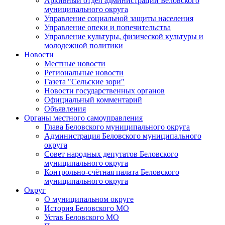
Архивный отдел администрации Беловского
муниципального округа
Управление социальной защиты населения
Управление опеки и попечительства
Управление культуры, физической культуры и
молодежной политики
Новости
Местные новости
Региональные новости
Газета "Сельские зори"
Новости государственных органов
Официальный комментарий
Объявления
Органы местного самоуправления
Глава Беловского муниципального округа
Администрация Беловского муниципального
округа
Совет народных депутатов Беловского
муниципального округа
Контрольно-счётная палата Беловского
муниципального округа
Округ
О муниципальном округе
История Беловского МО
Устав Беловского МО