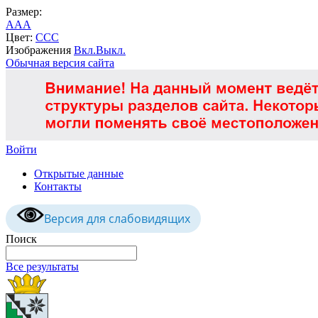
Размер:
A
A
A
Цвет:
C
C
C
Изображения
Вкл.
Выкл.
Обычная версия сайта
Войти
Открытые данные
Контакты
Версия для слабовидящих
Поиск
Все результаты