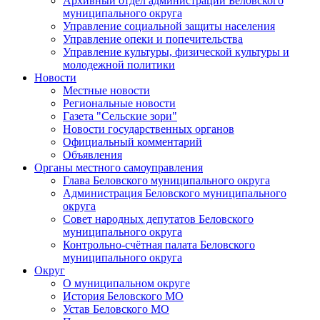
Архивный отдел администрации Беловского
муниципального округа
Управление социальной защиты населения
Управление опеки и попечительства
Управление культуры, физической культуры и
молодежной политики
Новости
Местные новости
Региональные новости
Газета "Сельские зори"
Новости государственных органов
Официальный комментарий
Объявления
Органы местного самоуправления
Глава Беловского муниципального округа
Администрация Беловского муниципального
округа
Совет народных депутатов Беловского
муниципального округа
Контрольно-счётная палата Беловского
муниципального округа
Округ
О муниципальном округе
История Беловского МО
Устав Беловского МО