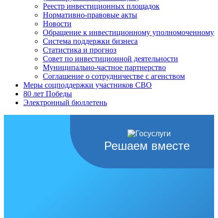
Реестр инвестиционных площадок
Нормативно-правовые акты
Новости
Обращение к инвестиционному уполномоченному
Система поддержки бизнеса
Статистика и прогноз
Совет по инвестиционной деятельности
Муниципально-частное партнерство
Соглашение о сотрудничестве с агенством
Меры соцподдержки участников СВО
80 лет Победы
Электронный бюллетень
Решаем вместе