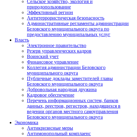
Сельское хозяйство, экология и
природопользование
Эффективный регион
Антитеррористическая безопасность
Административные регламенты администрации
Беловского муниципального округа по
предоставлению муниципальных услуг
Власть
Электронное правительство
Резерв управленческих кадров
Воинский учет
Финансовое управление
Коллегия администрации Беловского
муниципального округа
Публичные доклады заместителей главы
Беловского муниципального округа
Добровольная народная дружина
Кадровое обеспечение
Перечень информационных систем, банков
данных, реестров, регистров, находящихся в
ведении органов местного самоуправления
Беловского муниципального округа
Экономика
Антикризисные меры
Антимонопольный комплаенс