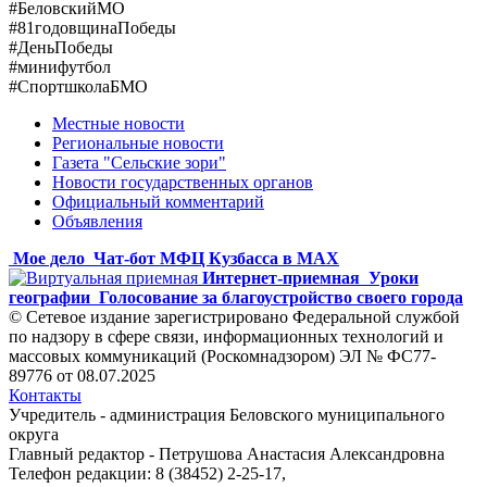
#БеловскийМО
#81годовщинаПобеды
#ДеньПобеды
#минифутбол
#СпортшколаБМО
Местные новости
Региональные новости
Газета "Сельские зори"
Новости государственных органов
Официальный комментарий
Объявления
Мое дело
Чат-бот МФЦ Кузбасса в MAX
Интернет-приемная
Уроки
географии
Голосование за благоустройство своего города
© Сетевое издание зарегистрировано Федеральной службой
по надзору в сфере связи, информационных технологий и
массовых коммуникаций (Роскомнадзором) ЭЛ № ФС77-
89776 от 08.07.2025
Контакты
Учредитель - администрация Беловского муниципального
округа
Главный редактор - Петрушова Анастасия Александровна
Телефон редакции: 8 (38452) 2-25-17,