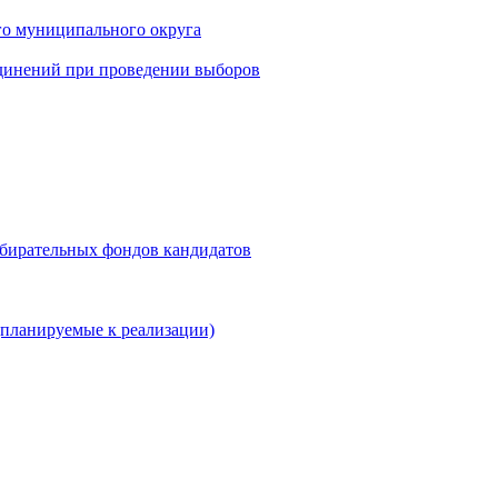
го муниципального округа
динений при проведении выборов
збирательных фондов кандидатов
планируемые к реализации)