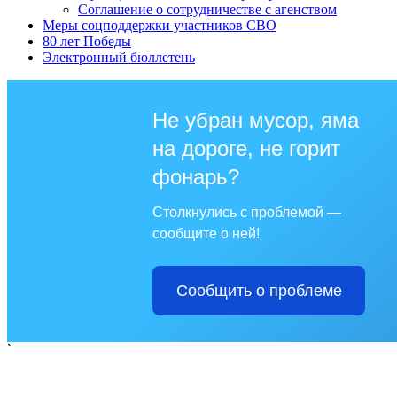
Соглашение о сотрудничестве с агенством
Меры соцподдержки участников СВО
80 лет Победы
Электронный бюллетень
Не убран мусор, яма
на дороге, не горит
фонарь?
Столкнулись с проблемой —
сообщите о ней!
Сообщить о проблеме
`