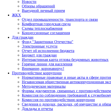
Новости
Обзоры обращений
Выездной личный прием
ЖКХ
Отдел промышленности, транспорта и связи
Комфортная городская среда
Схемы теплоснабжения
Концессионные соглашения
Для граждан
Фонд "Защитники Отечества"
Электронные услуги
Отчет об исполнении бюджета
Бюджет для граждан
Интерактивная карта отлова бездомных животных
Горячие линии для населения
Внимание, коронавирус!
Противодействие коррупции
Нормативные правовые и иные акты в сфере проти
Независимая общественная антикоррупционная экс
Методические материалы
Формы документов, связанных с противодействием
Комиссия по соблюдению требований к служебному
Комиссия по противодействию коррупции
Сведения о доходах, расходах, об имуществе и обяз
Доклады и отчеты