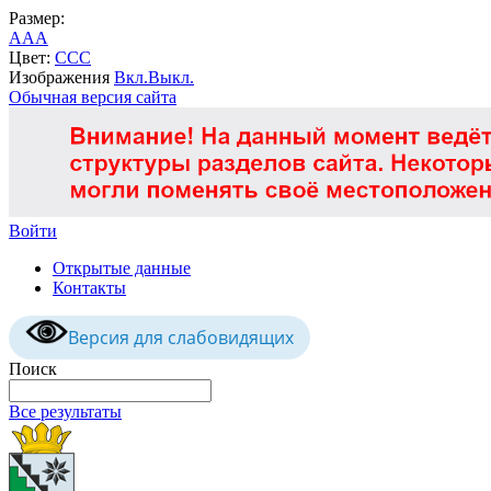
Размер:
A
A
A
Цвет:
C
C
C
Изображения
Вкл.
Выкл.
Обычная версия сайта
Войти
Открытые данные
Контакты
Версия для слабовидящих
Поиск
Все результаты