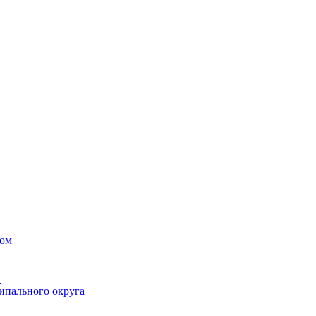
вом
в
ипального округа