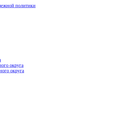
одежной политики
а
ного округа
ного округа