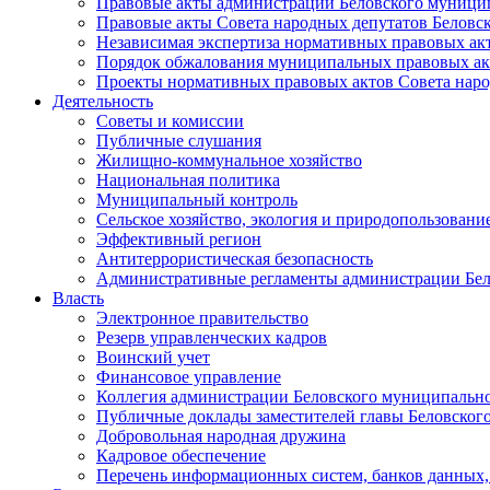
Правовые акты администрации Беловского муници
Правовые акты Совета народных депутатов Беловс
Независимая экспертиза нормативных правовых ак
Порядок обжалования муниципальных правовых ак
Проекты нормативных правовых актов Совета наро
Деятельность
Советы и комиссии
Публичные слушания
Жилищно-коммунальное хозяйство
Национальная политика
Муниципальный контроль
Сельское хозяйство, экология и природопользовани
Эффективный регион
Антитеррористическая безопасность
Административные регламенты администрации Бел
Власть
Электронное правительство
Резерв управленческих кадров
Воинский учет
Финансовое управление
Коллегия администрации Беловского муниципально
Публичные доклады заместителей главы Беловског
Добровольная народная дружина
Кадровое обеспечение
Перечень информационных систем, банков данных, 