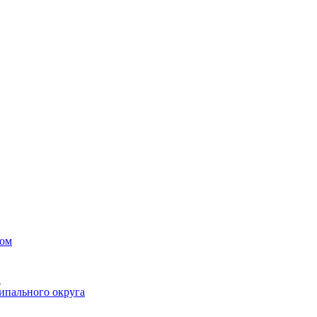
вом
в
ипального округа