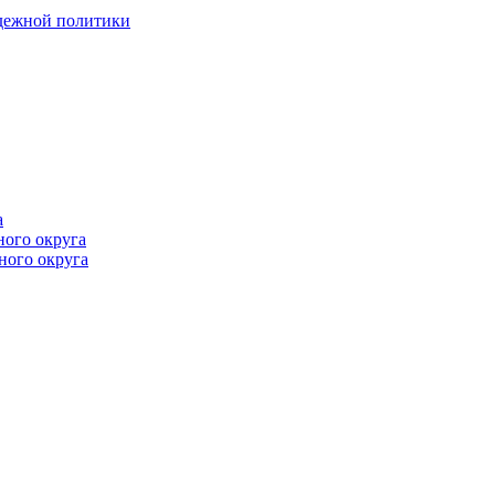
одежной политики
а
ного округа
ного округа