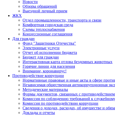
Новости
Обзоры обращений
Выездной личный прием
ЖКХ
Отдел промышленности, транспорта и связи
Комфортная городская среда
Схемы теплоснабжения
Концессионные соглашения
Для граждан
Фонд "Защитники Отечества"
Электронные услуги
Отчет об исполнении бюджета
Бюджет для граждан
Интерактивная карта отлова бездомных животных
Горячие линии для населения
Внимание, коронавирус!
Противодействие коррупции
Нормативные правовые и иные акты в сфере проти
Независимая общественная антикоррупционная экс
Методические материалы
Формы документов, связанных с противодействием
Комиссия по соблюдению требований к служебному
Комиссия по противодействию коррупции
Сведения о доходах, расходах, об имуществе и обяз
Доклады и отчеты