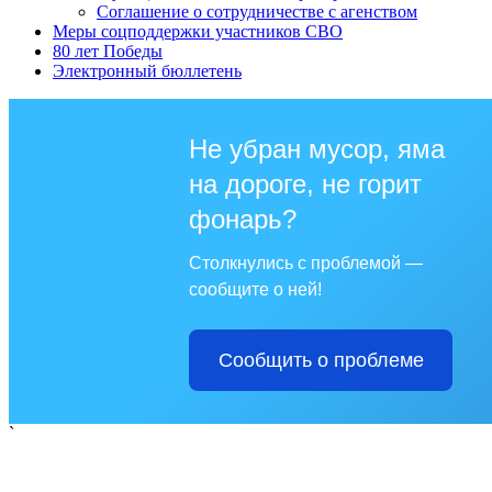
Соглашение о сотрудничестве с агенством
Меры соцподдержки участников СВО
80 лет Победы
Электронный бюллетень
Не убран мусор, яма
на дороге, не горит
фонарь?
Столкнулись с проблемой —
сообщите о ней!
Сообщить о проблеме
`