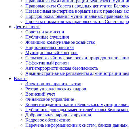
Правовые акты администрации Беловского муници
Правовые акты Совета народных депутатов Беловс
Независимая экспертиза нормативных правовых ак
Порядок обжалования муниципальных правовых ак
Проекты нормативных правовых актов Совета наро
Деятельность
Советы и комиссии
Публичные слушания
Жилищно-коммунальное хозяйство
Национальная политика
Муниципальный контроль
Сельское хозяйство, экология и природопользовани
Эффективный регион
Антитеррористическая безопасность
Административные регламенты администрации Бел
Власть
Электронное правительство
Резерв управленческих кадров
Воинский учет
Финансовое управление
Коллегия администрации Беловского муниципально
Публичные доклады заместителей главы Беловског
Добровольная народная дружина
Кадровое обеспечение
Перечень информационных систем, банков данных, 