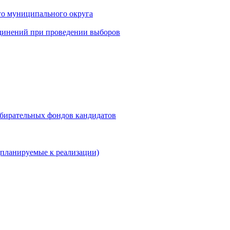
го муниципального округа
динений при проведении выборов
збирательных фондов кандидатов
планируемые к реализации)