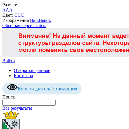
Размер:
A
A
A
Цвет:
C
C
C
Изображения
Вкл.
Выкл.
Обычная версия сайта
Войти
Открытые данные
Контакты
Версия для слабовидящих
Поиск
Все результаты