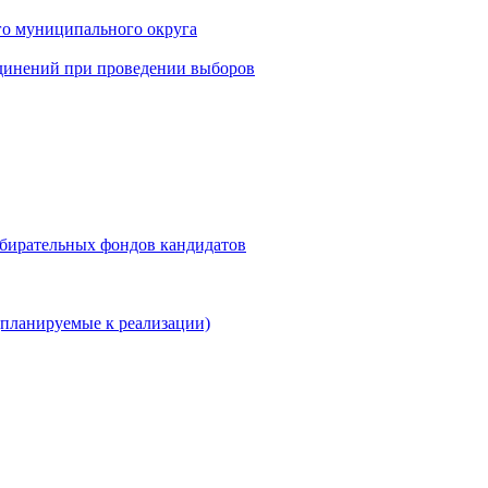
го муниципального округа
динений при проведении выборов
збирательных фондов кандидатов
планируемые к реализации)