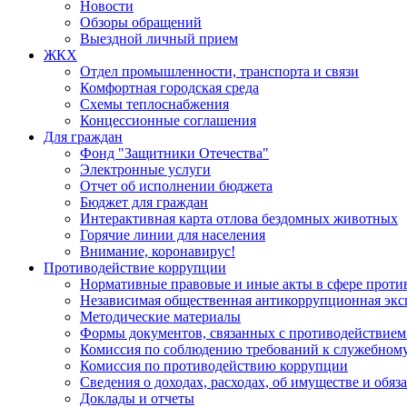
Новости
Обзоры обращений
Выездной личный прием
ЖКХ
Отдел промышленности, транспорта и связи
Комфортная городская среда
Схемы теплоснабжения
Концессионные соглашения
Для граждан
Фонд "Защитники Отечества"
Электронные услуги
Отчет об исполнении бюджета
Бюджет для граждан
Интерактивная карта отлова бездомных животных
Горячие линии для населения
Внимание, коронавирус!
Противодействие коррупции
Нормативные правовые и иные акты в сфере проти
Независимая общественная антикоррупционная экс
Методические материалы
Формы документов, связанных с противодействием
Комиссия по соблюдению требований к служебному
Комиссия по противодействию коррупции
Сведения о доходах, расходах, об имуществе и обяз
Доклады и отчеты