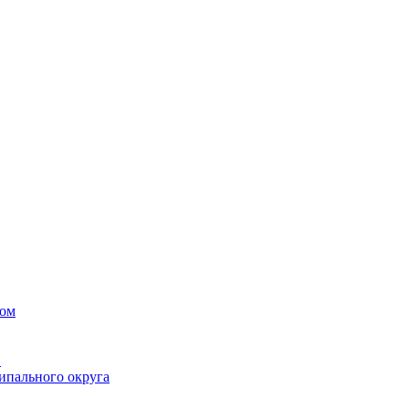
вом
в
ипального округа