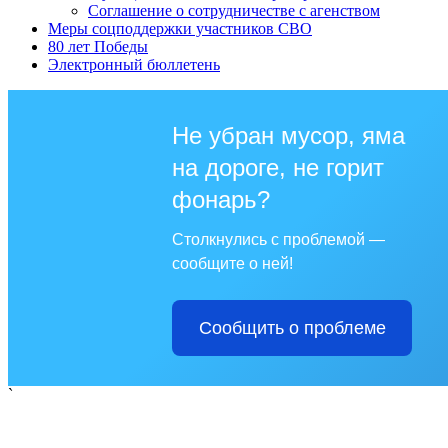
Соглашение о сотрудничестве с агенством
Меры соцподдержки участников СВО
80 лет Победы
Электронный бюллетень
Не убран мусор, яма
на дороге, не горит
фонарь?
Столкнулись с проблемой —
сообщите о ней!
Сообщить о проблеме
`