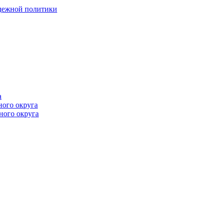
одежной политики
а
ного округа
ного округа