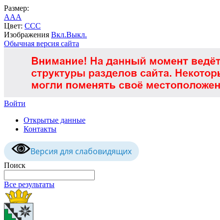
Размер:
A
A
A
Цвет:
C
C
C
Изображения
Вкл.
Выкл.
Обычная версия сайта
Войти
Открытые данные
Контакты
Версия для слабовидящих
Поиск
Все результаты