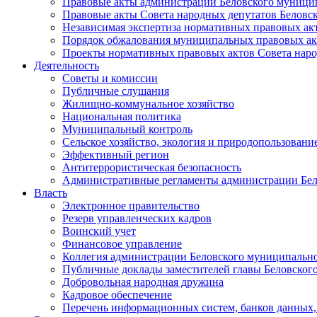
Правовые акты администрации Беловского муници
Правовые акты Совета народных депутатов Беловс
Независимая экспертиза нормативных правовых ак
Порядок обжалования муниципальных правовых ак
Проекты нормативных правовых актов Совета наро
Деятельность
Советы и комиссии
Публичные слушания
Жилищно-коммунальное хозяйство
Национальная политика
Муниципальный контроль
Сельское хозяйство, экология и природопользовани
Эффективный регион
Антитеррористическая безопасность
Административные регламенты администрации Бел
Власть
Электронное правительство
Резерв управленческих кадров
Воинский учет
Финансовое управление
Коллегия администрации Беловского муниципально
Публичные доклады заместителей главы Беловског
Добровольная народная дружина
Кадровое обеспечение
Перечень информационных систем, банков данных, 