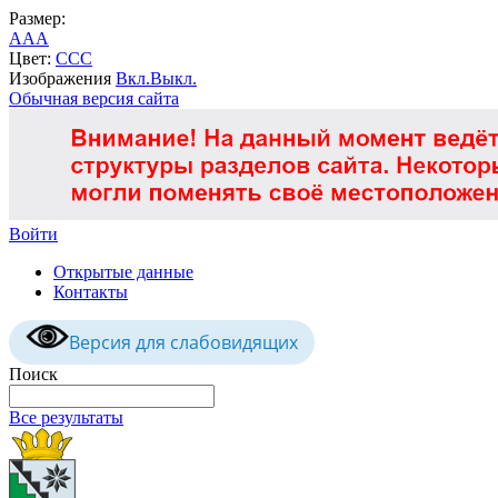
Размер:
A
A
A
Цвет:
C
C
C
Изображения
Вкл.
Выкл.
Обычная версия сайта
Войти
Открытые данные
Контакты
Версия для слабовидящих
Поиск
Все результаты