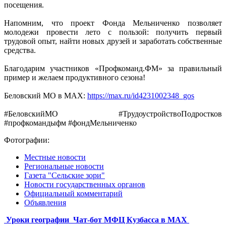
посещения.
Напомним, что проект Фонда Мельниченко позволяет
молодежи провести лето с пользой: получить первый
трудовой опыт, найти новых друзей и заработать собственные
средства.
Благодарим участников «Профкоманд.ФМ» за правильный
пример и желаем продуктивного сезона!
Беловский МО в МАХ:
https://max.ru/id4231002348_gos
#БеловскийМО #ТрудоустройствоПодростков
#профкомандыфм #фондМельниченко
Фотографии:
Местные новости
Региональные новости
Газета "Сельские зори"
Новости государственных органов
Официальный комментарий
Объявления
Уроки географии
Чат-бот МФЦ Кузбасса в MAX