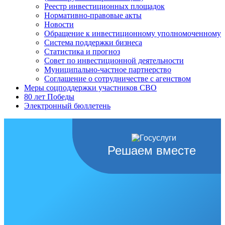
Реестр инвестиционных площадок
Нормативно-правовые акты
Новости
Обращение к инвестиционному уполномоченному
Система поддержки бизнеса
Статистика и прогноз
Совет по инвестиционной деятельности
Муниципально-частное партнерство
Соглашение о сотрудничестве с агенством
Меры соцподдержки участников СВО
80 лет Победы
Электронный бюллетень
Решаем вместе