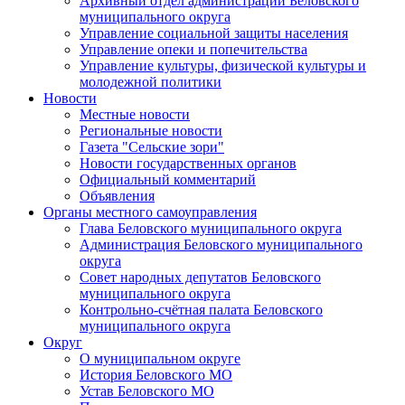
Архивный отдел администрации Беловского
муниципального округа
Управление социальной защиты населения
Управление опеки и попечительства
Управление культуры, физической культуры и
молодежной политики
Новости
Местные новости
Региональные новости
Газета "Сельские зори"
Новости государственных органов
Официальный комментарий
Объявления
Органы местного самоуправления
Глава Беловского муниципального округа
Администрация Беловского муниципального
округа
Совет народных депутатов Беловского
муниципального округа
Контрольно-счётная палата Беловского
муниципального округа
Округ
О муниципальном округе
История Беловского МО
Устав Беловского МО