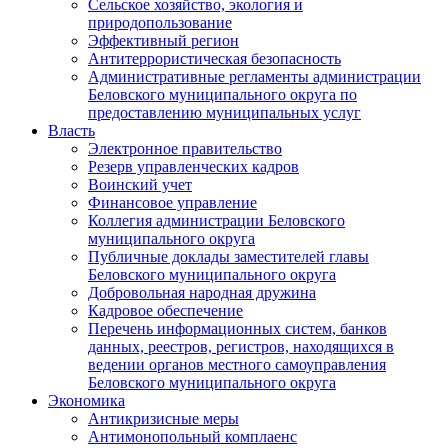
Сельское хозяйство, экология и
природопользование
Эффективный регион
Антитеррористическая безопасность
Административные регламенты администрации
Беловского муниципального округа по
предоставлению муниципальных услуг
Власть
Электронное правительство
Резерв управленческих кадров
Воинский учет
Финансовое управление
Коллегия администрации Беловского
муниципального округа
Публичные доклады заместителей главы
Беловского муниципального округа
Добровольная народная дружина
Кадровое обеспечение
Перечень информационных систем, банков
данных, реестров, регистров, находящихся в
ведении органов местного самоуправления
Беловского муниципального округа
Экономика
Антикризисные меры
Антимонопольный комплаенс