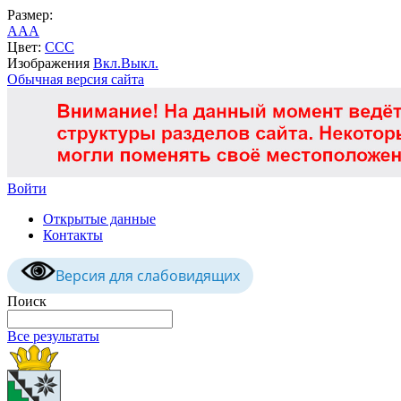
Размер:
A
A
A
Цвет:
C
C
C
Изображения
Вкл.
Выкл.
Обычная версия сайта
Войти
Открытые данные
Контакты
Версия для слабовидящих
Поиск
Все результаты