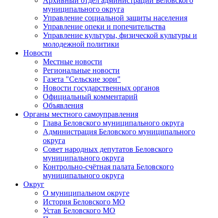
Архивный отдел администрации Беловского
муниципального округа
Управление социальной защиты населения
Управление опеки и попечительства
Управление культуры, физической культуры и
молодежной политики
Новости
Местные новости
Региональные новости
Газета "Сельские зори"
Новости государственных органов
Официальный комментарий
Объявления
Органы местного самоуправления
Глава Беловского муниципального округа
Администрация Беловского муниципального
округа
Совет народных депутатов Беловского
муниципального округа
Контрольно-счётная палата Беловского
муниципального округа
Округ
О муниципальном округе
История Беловского МО
Устав Беловского МО