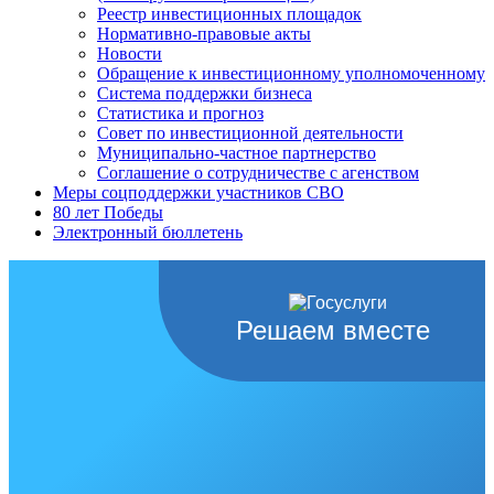
Реестр инвестиционных площадок
Нормативно-правовые акты
Новости
Обращение к инвестиционному уполномоченному
Система поддержки бизнеса
Статистика и прогноз
Совет по инвестиционной деятельности
Муниципально-частное партнерство
Соглашение о сотрудничестве с агенством
Меры соцподдержки участников СВО
80 лет Победы
Электронный бюллетень
Решаем вместе