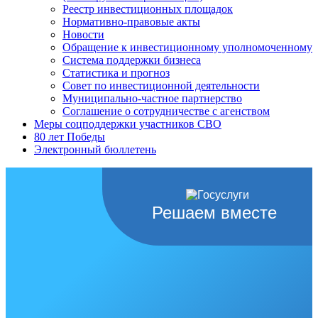
Реестр инвестиционных площадок
Нормативно-правовые акты
Новости
Обращение к инвестиционному уполномоченному
Система поддержки бизнеса
Статистика и прогноз
Совет по инвестиционной деятельности
Муниципально-частное партнерство
Соглашение о сотрудничестве с агенством
Меры соцподдержки участников СВО
80 лет Победы
Электронный бюллетень
Решаем вместе