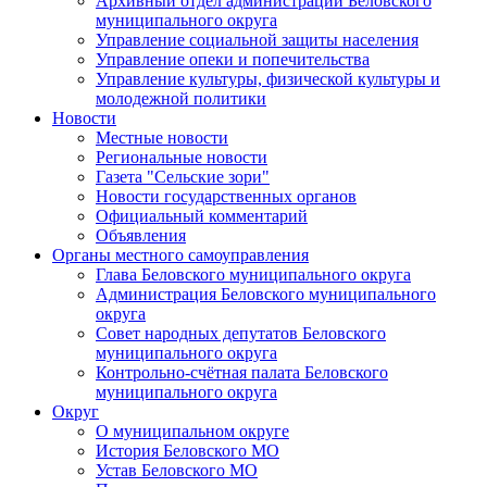
Архивный отдел администрации Беловского
муниципального округа
Управление социальной защиты населения
Управление опеки и попечительства
Управление культуры, физической культуры и
молодежной политики
Новости
Местные новости
Региональные новости
Газета "Сельские зори"
Новости государственных органов
Официальный комментарий
Объявления
Органы местного самоуправления
Глава Беловского муниципального округа
Администрация Беловского муниципального
округа
Совет народных депутатов Беловского
муниципального округа
Контрольно-счётная палата Беловского
муниципального округа
Округ
О муниципальном округе
История Беловского МО
Устав Беловского МО