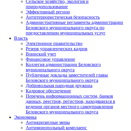
Сельское хозяйство, экология и
природопользование
Эффективный регион
Антитеррористическая безопасность
Административные регламенты администрации
Беловского муниципального округа по
предоставлению муниципальных услуг
Власть
Электронное правительство
Резерв управленческих кадров
Воинский учет
Финансовое управление
Коллегия администрации Беловского
муниципального округа
Публичные доклады заместителей главы
Беловского муниципального округа
Добровольная народная дружина
Кадровое обеспечение
Перечень информационных систем, банков
данных, реестров, регистров, находящихся в
ведении органов местного самоуправления
Беловского муниципального округа
Экономика
Антикризисные меры
Антимонопольный комплаенс