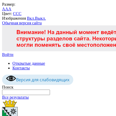
Размер:
A
A
A
Цвет:
C
C
C
Изображения
Вкл.
Выкл.
Обычная версия сайта
Войти
Открытые данные
Контакты
Версия для слабовидящих
Поиск
Все результаты