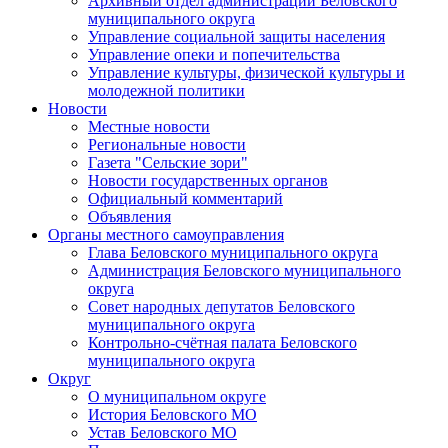
Архивный отдел администрации Беловского
муниципального округа
Управление социальной защиты населения
Управление опеки и попечительства
Управление культуры, физической культуры и
молодежной политики
Новости
Местные новости
Региональные новости
Газета "Сельские зори"
Новости государственных органов
Официальный комментарий
Объявления
Органы местного самоуправления
Глава Беловского муниципального округа
Администрация Беловского муниципального
округа
Совет народных депутатов Беловского
муниципального округа
Контрольно-счётная палата Беловского
муниципального округа
Округ
О муниципальном округе
История Беловского МО
Устав Беловского МО