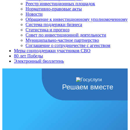
Реестр инвестиционных площадок
Нормативно-правовые акты
Новости
Обращение к инвестиционному уполномоченному
Система поддержки бизнеса
Статистика и прогноз
Совет по инвестиционной деятельности
Муниципально-частное партнерство
Соглашение о сотрудничестве с агенством
Меры соцподдержки участников СВО
80 лет Победы
Электронный бюллетень
Решаем вместе