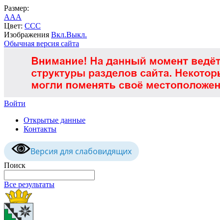
Размер:
A
A
A
Цвет:
C
C
C
Изображения
Вкл.
Выкл.
Обычная версия сайта
Войти
Открытые данные
Контакты
Версия для слабовидящих
Поиск
Все результаты