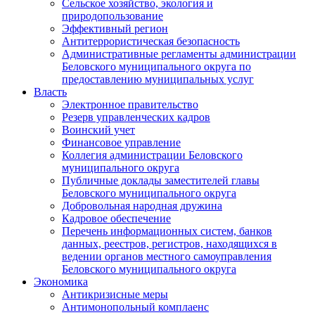
Сельское хозяйство, экология и
природопользование
Эффективный регион
Антитеррористическая безопасность
Административные регламенты администрации
Беловского муниципального округа по
предоставлению муниципальных услуг
Власть
Электронное правительство
Резерв управленческих кадров
Воинский учет
Финансовое управление
Коллегия администрации Беловского
муниципального округа
Публичные доклады заместителей главы
Беловского муниципального округа
Добровольная народная дружина
Кадровое обеспечение
Перечень информационных систем, банков
данных, реестров, регистров, находящихся в
ведении органов местного самоуправления
Беловского муниципального округа
Экономика
Антикризисные меры
Антимонопольный комплаенс