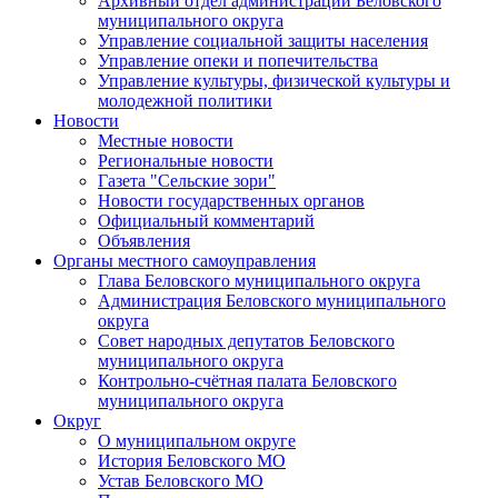
Архивный отдел администрации Беловского
муниципального округа
Управление социальной защиты населения
Управление опеки и попечительства
Управление культуры, физической культуры и
молодежной политики
Новости
Местные новости
Региональные новости
Газета "Сельские зори"
Новости государственных органов
Официальный комментарий
Объявления
Органы местного самоуправления
Глава Беловского муниципального округа
Администрация Беловского муниципального
округа
Совет народных депутатов Беловского
муниципального округа
Контрольно-счётная палата Беловского
муниципального округа
Округ
О муниципальном округе
История Беловского МО
Устав Беловского МО