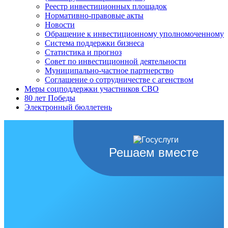
Реестр инвестиционных площадок
Нормативно-правовые акты
Новости
Обращение к инвестиционному уполномоченному
Система поддержки бизнеса
Статистика и прогноз
Совет по инвестиционной деятельности
Муниципально-частное партнерство
Соглашение о сотрудничестве с агенством
Меры соцподдержки участников СВО
80 лет Победы
Электронный бюллетень
Решаем вместе