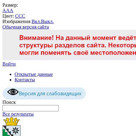
Размер:
A
A
A
Цвет:
C
C
C
Изображения
Вкл.
Выкл.
Обычная версия сайта
Войти
Открытые данные
Контакты
Версия для слабовидящих
Поиск
Все результаты