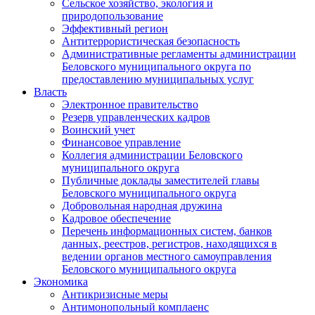
Сельское хозяйство, экология и
природопользование
Эффективный регион
Антитеррористическая безопасность
Административные регламенты администрации
Беловского муниципального округа по
предоставлению муниципальных услуг
Власть
Электронное правительство
Резерв управленческих кадров
Воинский учет
Финансовое управление
Коллегия администрации Беловского
муниципального округа
Публичные доклады заместителей главы
Беловского муниципального округа
Добровольная народная дружина
Кадровое обеспечение
Перечень информационных систем, банков
данных, реестров, регистров, находящихся в
ведении органов местного самоуправления
Беловского муниципального округа
Экономика
Антикризисные меры
Антимонопольный комплаенс