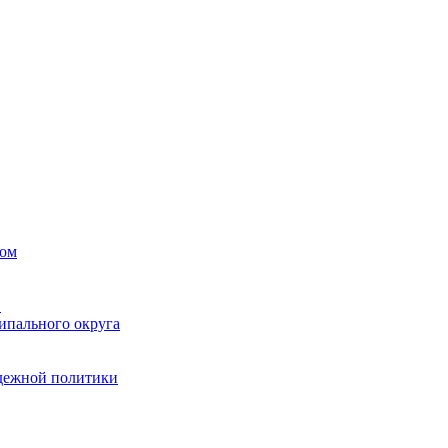
вом
в
ипального округа
одежной политики