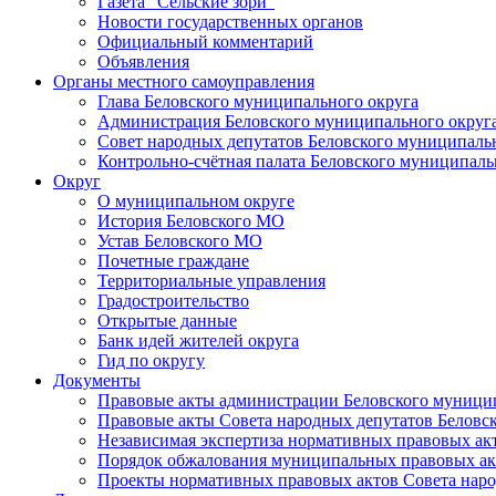
Газета "Сельские зори"
Новости государственных органов
Официальный комментарий
Объявления
Органы местного самоуправления
Глава Беловского муниципального округа
Администрация Беловского муниципального округ
Совет народных депутатов Беловского муниципаль
Контрольно-счётная палата Беловского муниципаль
Округ
О муниципальном округе
История Беловского МО
Устав Беловского МО
Почетные граждане
Территориальные управления
Градостроительство
Открытые данные
Банк идей жителей округа
Гид по округу
Документы
Правовые акты администрации Беловского муници
Правовые акты Совета народных депутатов Беловс
Независимая экспертиза нормативных правовых ак
Порядок обжалования муниципальных правовых ак
Проекты нормативных правовых актов Совета наро