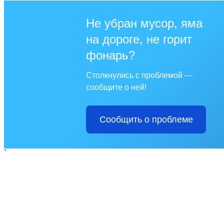
Не убран мусор, яма
на дороге, не горит
фонарь?
Столкнулись с проблемой —
сообщите о ней!
Сообщить о проблеме
`