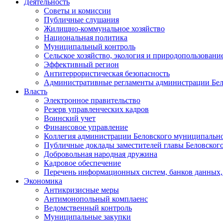
Деятельность
Советы и комиссии
Публичные слушания
Жилищно-коммунальное хозяйство
Национальная политика
Муниципальный контроль
Сельское хозяйство, экология и природопользовани
Эффективный регион
Антитеррористическая безопасность
Административные регламенты администрации Бел
Власть
Электронное правительство
Резерв управленческих кадров
Воинский учет
Финансовое управление
Коллегия администрации Беловского муниципально
Публичные доклады заместителей главы Беловског
Добровольная народная дружина
Кадровое обеспечение
Перечень информационных систем, банков данных, 
Экономика
Антикризисные меры
Антимонопольный комплаенс
Ведомственный контроль
Муниципальные закупки