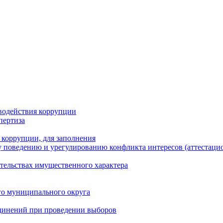
водействия коррупции
пертиза
 коррупции, для заполнения
 поведению и урегулированию конфликта интересов (аттестаци
ательствах имущественного характера
го муниципального округа
динений при проведении выборов