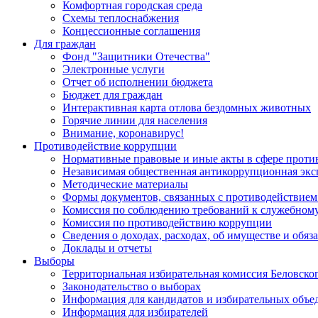
Комфортная городская среда
Схемы теплоснабжения
Концессионные соглашения
Для граждан
Фонд "Защитники Отечества"
Электронные услуги
Отчет об исполнении бюджета
Бюджет для граждан
Интерактивная карта отлова бездомных животных
Горячие линии для населения
Внимание, коронавирус!
Противодействие коррупции
Нормативные правовые и иные акты в сфере проти
Независимая общественная антикоррупционная экс
Методические материалы
Формы документов, связанных с противодействием
Комиссия по соблюдению требований к служебному
Комиссия по противодействию коррупции
Сведения о доходах, расходах, об имуществе и обяз
Доклады и отчеты
Выборы
Территориальная избирательная комиссия Беловско
Законодательство о выборах
Информация для кандидатов и избирательных объе
Информация для избирателей