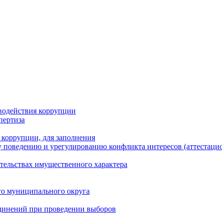
водействия коррупции
пертиза
 коррупции, для заполнения
 поведению и урегулированию конфликта интересов (аттестаци
ательствах имущественного характера
го муниципального округа
динений при проведении выборов