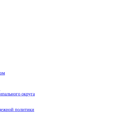
вом
в
ипального округа
одежной политики