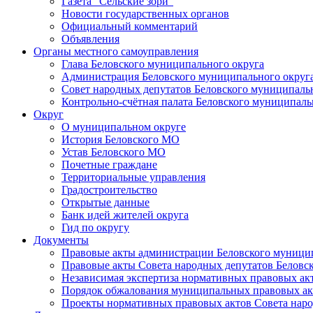
Газета "Сельские зори"
Новости государственных органов
Официальный комментарий
Объявления
Органы местного самоуправления
Глава Беловского муниципального округа
Администрация Беловского муниципального округ
Совет народных депутатов Беловского муниципаль
Контрольно-счётная палата Беловского муниципаль
Округ
О муниципальном округе
История Беловского МО
Устав Беловского МО
Почетные граждане
Территориальные управления
Градостроительство
Открытые данные
Банк идей жителей округа
Гид по округу
Документы
Правовые акты администрации Беловского муници
Правовые акты Совета народных депутатов Беловс
Независимая экспертиза нормативных правовых ак
Порядок обжалования муниципальных правовых ак
Проекты нормативных правовых актов Совета наро