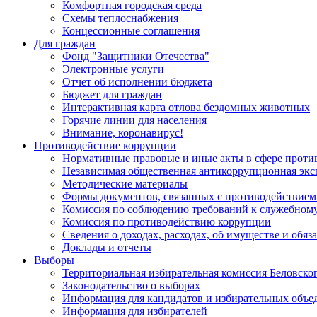
Комфортная городская среда
Схемы теплоснабжения
Концессионные соглашения
Для граждан
Фонд "Защитники Отечества"
Электронные услуги
Отчет об исполнении бюджета
Бюджет для граждан
Интерактивная карта отлова бездомных животных
Горячие линии для населения
Внимание, коронавирус!
Противодействие коррупции
Нормативные правовые и иные акты в сфере проти
Независимая общественная антикоррупционная экс
Методические материалы
Формы документов, связанных с противодействием
Комиссия по соблюдению требований к служебному
Комиссия по противодействию коррупции
Сведения о доходах, расходах, об имуществе и обяз
Доклады и отчеты
Выборы
Территориальная избирательная комиссия Беловско
Законодательство о выборах
Информация для кандидатов и избирательных объе
Информация для избирателей