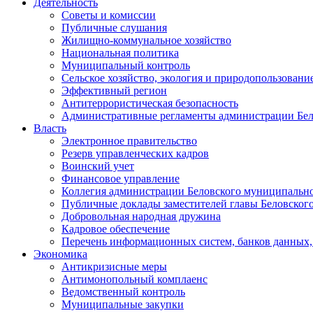
Деятельность
Советы и комиссии
Публичные слушания
Жилищно-коммунальное хозяйство
Национальная политика
Муниципальный контроль
Сельское хозяйство, экология и природопользовани
Эффективный регион
Антитеррористическая безопасность
Административные регламенты администрации Бел
Власть
Электронное правительство
Резерв управленческих кадров
Воинский учет
Финансовое управление
Коллегия администрации Беловского муниципально
Публичные доклады заместителей главы Беловског
Добровольная народная дружина
Кадровое обеспечение
Перечень информационных систем, банков данных, 
Экономика
Антикризисные меры
Антимонопольный комплаенс
Ведомственный контроль
Муниципальные закупки