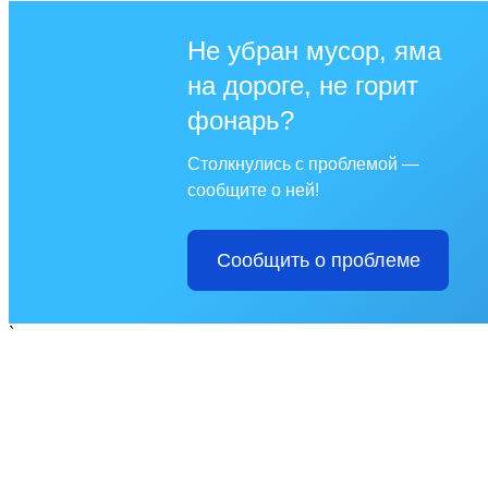
Не убран мусор, яма
на дороге, не горит
фонарь?
Столкнулись с проблемой —
сообщите о ней!
Сообщить о проблеме
`