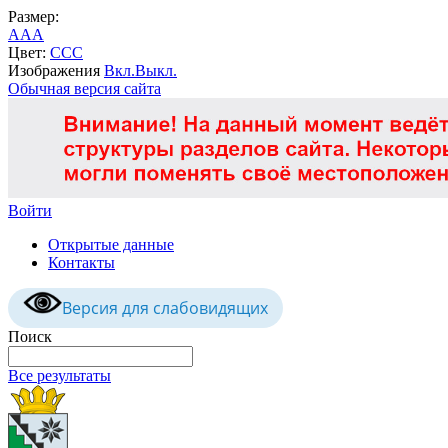
Размер:
A
A
A
Цвет:
C
C
C
Изображения
Вкл.
Выкл.
Обычная версия сайта
Войти
Открытые данные
Контакты
Версия для слабовидящих
Поиск
Все результаты