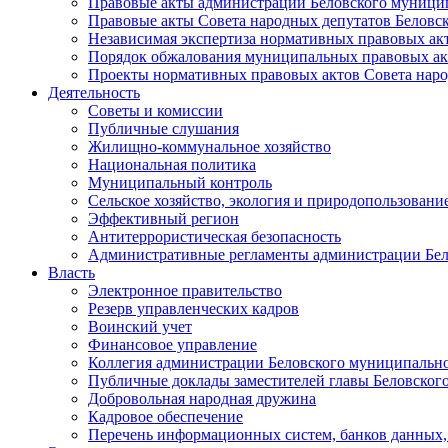
Правовые акты администрации Беловского муници
Правовые акты Совета народных депутатов Беловс
Независимая экспертиза нормативных правовых ак
Порядок обжалования муниципальных правовых ак
Проекты нормативных правовых актов Совета наро
Деятельность
Советы и комиссии
Публичные слушания
Жилищно-коммунальное хозяйство
Национальная политика
Муниципальный контроль
Сельское хозяйство, экология и природопользовани
Эффективный регион
Антитеррористическая безопасность
Административные регламенты администрации Бел
Власть
Электронное правительство
Резерв управленческих кадров
Воинский учет
Финансовое управление
Коллегия администрации Беловского муниципально
Публичные доклады заместителей главы Беловског
Добровольная народная дружина
Кадровое обеспечение
Перечень информационных систем, банков данных, 