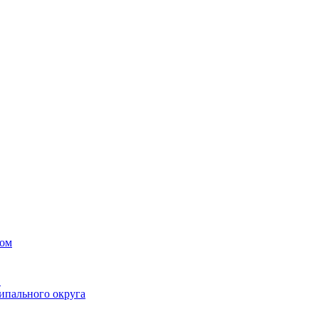
вом
в
ипального округа