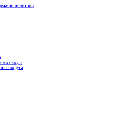
одежной политики
а
ного округа
ного округа