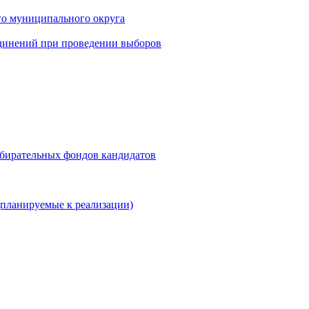
го муниципального округа
динений при проведении выборов
збирательных фондов кандидатов
планируемые к реализации)