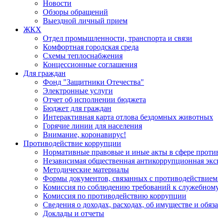
Новости
Обзоры обращений
Выездной личный прием
ЖКХ
Отдел промышленности, транспорта и связи
Комфортная городская среда
Схемы теплоснабжения
Концессионные соглашения
Для граждан
Фонд "Защитники Отечества"
Электронные услуги
Отчет об исполнении бюджета
Бюджет для граждан
Интерактивная карта отлова бездомных животных
Горячие линии для населения
Внимание, коронавирус!
Противодействие коррупции
Нормативные правовые и иные акты в сфере проти
Независимая общественная антикоррупционная экс
Методические материалы
Формы документов, связанных с противодействием
Комиссия по соблюдению требований к служебному
Комиссия по противодействию коррупции
Сведения о доходах, расходах, об имуществе и обяз
Доклады и отчеты