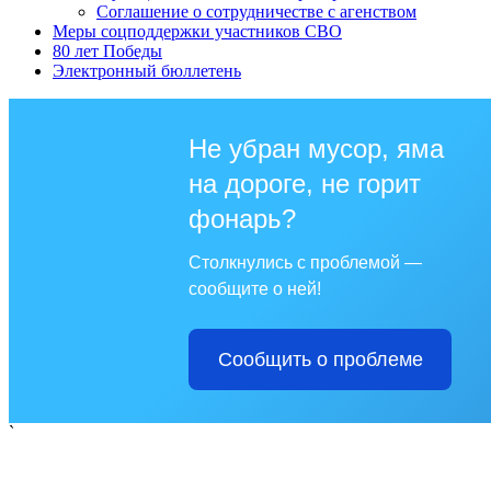
Соглашение о сотрудничестве с агенством
Меры соцподдержки участников СВО
80 лет Победы
Электронный бюллетень
Не убран мусор, яма
на дороге, не горит
фонарь?
Столкнулись с проблемой —
сообщите о ней!
Сообщить о проблеме
`