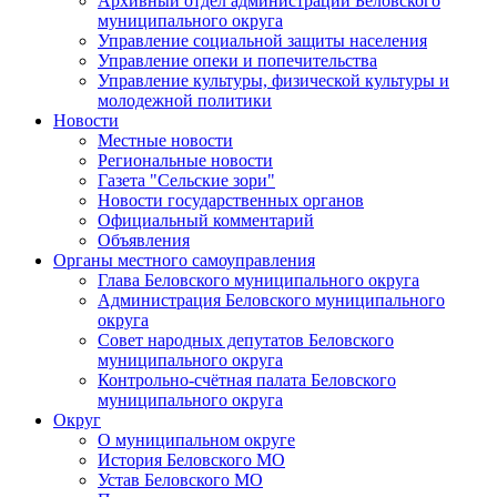
Архивный отдел администрации Беловского
муниципального округа
Управление социальной защиты населения
Управление опеки и попечительства
Управление культуры, физической культуры и
молодежной политики
Новости
Местные новости
Региональные новости
Газета "Сельские зори"
Новости государственных органов
Официальный комментарий
Объявления
Органы местного самоуправления
Глава Беловского муниципального округа
Администрация Беловского муниципального
округа
Совет народных депутатов Беловского
муниципального округа
Контрольно-счётная палата Беловского
муниципального округа
Округ
О муниципальном округе
История Беловского МО
Устав Беловского МО