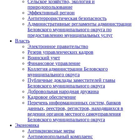
Сельское хозяйство, экология и
природопользование
Эффективный регион
Антитеррористическая безопасность
Административные регламенты администрации
Беловского муниципального округа по
предоставлению муниципальных услуг
Власть
Электронное правительство
Резерв управленческих кадров
Воинский учет
Финансовое управление
Коллегия администрации Беловского
муниципального округа
Публичные доклады заместителей главы
Беловского муниципального округа
Добровольная народная дружина
Кадровое обеспечение
Перечень информационных систем, банков
данных, реестров, регистров, находящихся в
ведении органов местного самоуправления
Беловского муниципального округа
Экономика
Антикризисные меры
Антимонопольный комплаенс