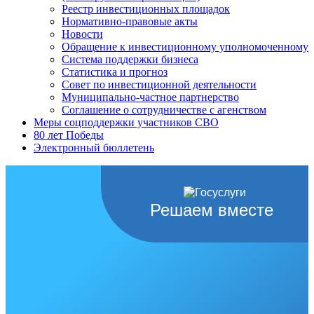
Реестр инвестиционных площадок
Нормативно-правовые акты
Новости
Обращение к инвестиционному уполномоченному
Система поддержки бизнеса
Статистика и прогноз
Совет по инвестиционной деятельности
Муниципально-частное партнерство
Соглашение о сотрудничестве с агенством
Меры соцподдержки участников СВО
80 лет Победы
Электронный бюллетень
Решаем вместе