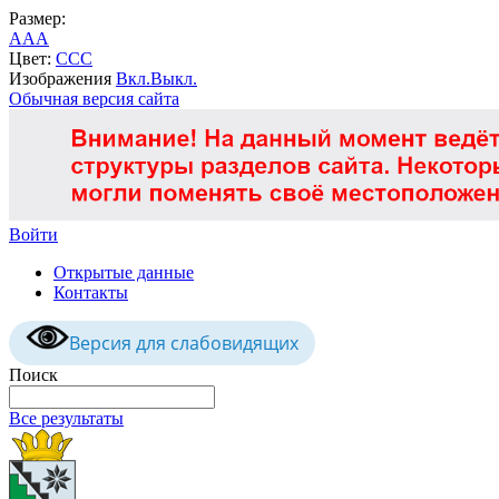
Размер:
A
A
A
Цвет:
C
C
C
Изображения
Вкл.
Выкл.
Обычная версия сайта
Войти
Открытые данные
Контакты
Версия для слабовидящих
Поиск
Все результаты